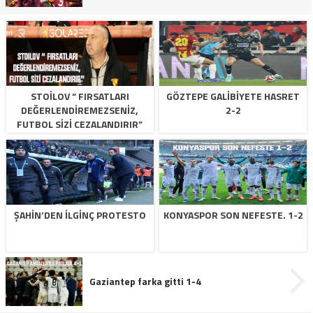
STOILOV “ FIRSATLARI
GÖZTEPE GALIBIYETE HASRET
DEĞERLENDIREMEZSENIZ,
2-2
FUTBOL SIZI CEZALANDIRIR”
ŞAHIN’DEN ILGINÇ PROTESTO
KONYASPOR SON NEFESTE. 1-2
Gaziantep farka gitti 1-4