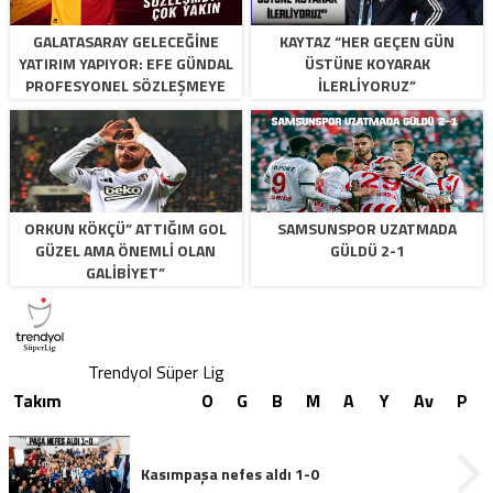
GALATASARAY GELECEĞINE
KAYTAZ “HER GEÇEN GÜN
YATIRIM YAPIYOR: EFE GÜNDAL
ÜSTÜNE KOYARAK
PROFESYONEL SÖZLEŞMEYE
İLERLİYORUZ”
ÇOK YAKIN
ORKUN KÖKÇÜ” ATTIĞIM GOL
SAMSUNSPOR UZATMADA
GÜZEL AMA ÖNEMLI OLAN
GÜLDÜ 2-1
GALIBIYET”
Trendyol Süper Lig
Takım
O
G
B
M
A
Y
Av
P
Kasımpaşa nefes aldı 1-0