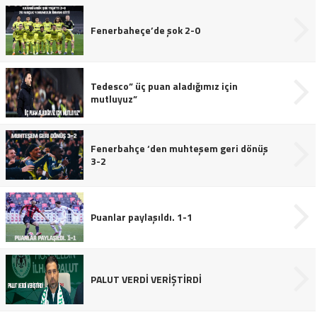
Fenerbaheçe’de şok 2-0
Tedesco” üç puan aladığımız için
mutluyuz”
Fenerbahçe ‘den muhteşem geri dönüş
3-2
Puanlar paylaşıldı. 1-1
PALUT VERDİ VERİŞTİRDİ