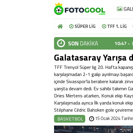
GAL
SÜPER LİG
TFF 1. LİG
SON
DAKİKA
10:47 -
10:44 -
Galatasaray Yarışa 
10:37 -
TFF Trenyol Süper lig 20. Hafta kapanı
10:36 -
karşılaşmadan 2-1 galip ayrılmayı başard
içinde Sivasspor’la berabere kalarak zirve
10:48 -
yarışta devam dedi. Ev sahibi takımın G
Dries Mertens atarken, Konuk ekip Kays
10:47 -
Karşılaşmada ayrıca İlk yarıda konuk eki
10:44 -
Stéphane Cédric Bahoken gole çeviremed
15 Ocak 2024 Tarihi
BASKETBOL
10:37 -
10:36 -