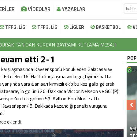
ERİLER
VİDEOLAR
YAZARLAR
TFF 2. LİG
TFF 3. LİG
LİGLER
BASKETBOL
V
BURAK TAN’DAN KURBAN BAYRAMI KUTLAMA MESAJI
İBRAHİM HALİL KOÇER’DEN KURBAN BAYRAMI KUTLAMA MESAJ
devam etti 2-1
POP
LOKMAN NAROĞLU’NDAN KURBAN BAYRAMI KUTLAMA MESAJI
ş karşılaşmasında Kayserispor’u konuk eden Galatasaray
EFTAL KORKMAZ’DAN KURBAN BAYRAMI KUTLAMA MESAJI
ı. Ertelelen 16. Hafta karşılaşmasında geçtiğimiz hafta
 yarışında yara alan sarı kırmızılı ekip bu kez galip gelerek
AYHAN TUTUN’DAN KURBAN BAYRAMI KUTLAMA MESAJI
alatasaray’ın golünü 26. Dakikada Vİctor Nelsson ve 86’ (P)
erispor’un tek golünü 57’ Aylton Boa Morte attı.
BURAK TAN’DAN KURBAN BAYRAMI KUTLAMA MESAJI
p Kayserispor 45. Dakikada kazandığı penaltı vuruşunu
İBRAHİM HALİL KOÇER’DEN KURBAN BAYRAMI KUTLAMA MESAJ
i.
nde eklendi.
LOKMAN NAROĞLU’NDAN KURBAN BAYRAMI KUTLAMA MESAJI
BR
SE
“F
EFTAL KORKMAZ’DAN KURBAN BAYRAMI KUTLAMA MESAJI
ÜZ