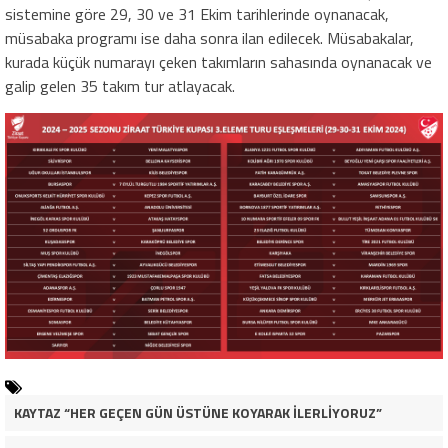
sistemine göre 29, 30 ve 31 Ekim tarihlerinde oynanacak,
müsabaka programı ise daha sonra ilan edilecek. Müsabakalar,
kurada küçük numarayı çeken takımların sahasında oynanacak ve
galip gelen 35 takım tur atlayacak.
KAYTAZ “HER GEÇEN GÜN ÜSTÜNE KOYARAK İLERLİYORUZ”