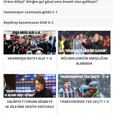
Orkun Kökçü” Attığım gol güzel ama önemli olan galibiyet”
Samsunspor uzatmada güldü 2-1
Beşiktaş kazanmasını bildi 0-2
KASIMPAŞA NEFES ALDI 1-0
MÜCADELEMIZIN KARŞILIĞINI
ALAMADIK
GALIBIYETI ORHAN AĞABEYE
TRABZONSPOR TEK GEÇTI 1-0
VE AILESINE HEDIYE EDIYORUZ