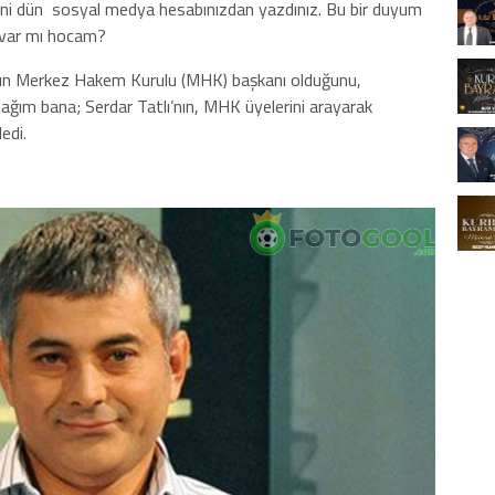
ni dün
sosyal medya hesabınızdan yazdınız. Bu bir duyum
t var mı hocam?
’nın Merkez Hakem Kurulu (MHK) başkanı olduğunu,
ğım bana; Serdar Tatlı’nın, MHK üyelerini arayarak
edi.