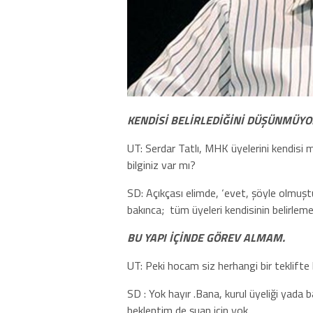
KENDİSİ BELİRLEDİĞİNİ DÜŞÜNMÜY
UT: Serdar Tatlı, MHK üyelerini kendisi 
bilginiz var mı?
SD: Açıkçası elimde, ‘evet, şöyle olmuşt
bakınca;
tüm üyeleri kendisinin belirlem
BU YAPI İÇİNDE GÖREV ALMAM.
UT: Peki hocam siz herhangi bir teklifte
SD : Yok hayır .Bana, kurul üyeliği yada b
beklentim de şuan için yok.