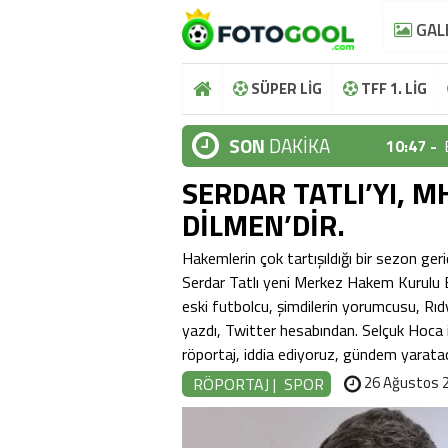
GAL
SÜPER LİG
TFF 1. LİG
SON
DAKİKA
10:47 -
SERDAR TATLI’YI, 
10:44 -
DİLMEN’DİR.
10:37 -
Hakemlerin çok tartışıldığı bir sezon ger
10:36 -
Serdar Tatlı yeni Merkez Hakem Kurulu Ba
10:48 -
eski futbolcu, şimdilerin yorumcusu, Rıd
yazdı, Twitter hesabından. Selçuk Hoca
10:47 -
röportaj, iddia ediyoruz, gündem yarata
10:44 -
26 Ağustos 2
RÖPORTAJ
|
SPOR
10:37 -