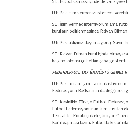
SD: Futbol camiası içinde de var siyaset 
UT: Peki isim vermenizi istesem, verebili
SD: İsim vermek istemiyorum ama futbol
kurulların belirlenmesinde Rıdvan Dilmen 
UT: Peki aldığınız duyuma göre;
Sayın R
SD: Rıdvan Dilmen kurul içinde olmayac
başkan
olması çok etkin çaba gösterdi .
FEDERASYON, OLAĞANÜSTÜ GENEL K
UT: Peki hocam şunu sormak istiyorum;
Federasyonu Başkanı’nın da değişmesi g
SD: Kesinlikle Türkiye Futbol
Federasyon
Futbol Federasyonu’nun tüm kurulları eleş
Temsilciler Kurulu çok eleştiriliyor. O ned
Kurul yapması lazım. Futbolda ki sorunla