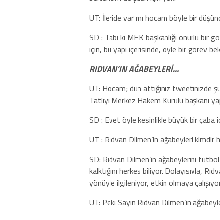
UT: İleride var mı hocam böyle bir düşün
SD : Tabi ki MHK başkanlığı onurlu bir g
için, bu yapı içerisinde, öyle bir görev b
RIDVAN’IN AĞABEYLERİ…
UT: Hocam; dün attığınız tweetinizde şun
Tatlıyı Merkez Hakem Kurulu başkanı yapt
SD : Evet öyle kesinlikle büyük bir çaba i
UT : Rıdvan Dilmen’in ağabeyleri kimdir
SD: Rıdvan Dilmen’in ağabeylerini futbo
kalktığını herkes biliyor. Dolayısıyla, Rıd
yönüyle ilgileniyor, etkin olmaya çalışıyor
UT: Peki Sayın Rıdvan Dilmen’in ağabeyler