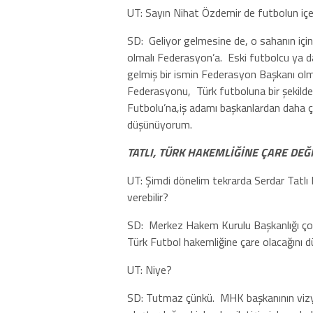
UT: Sayın Nihat Özdemir de futbolun iç
SD:
Geliyor gelmesine de, o sahanın içi
olmalı Federasyon’a.
Eski futbolcu ya da
gelmiş bir ismin Federasyon Başkanı olma
Federasyonu,
Türk futboluna bir şekilde
Futbolu’na,iş adamı başkanlardan daha ç
düşünüyorum.
TATLI, TÜRK HAKEMLİĞİNE ÇARE DEĞİ
UT: Şimdi dönelim tekrarda Serdar Tatlı 
verebilir?
SD:
Merkez Hakem Kurulu Başkanlığı çok 
Türk Futbol hakemliğine çare olacağını
UT: Niye?
SD: Tutmaz çünkü.
MHK başkanının vizyo