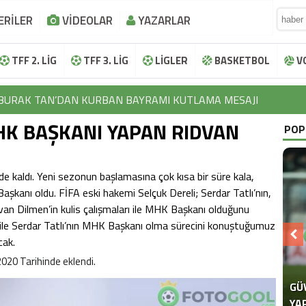
ERİLER
VİDEOLAR
YAZARLAR
TFF 2. LİG
TFF 3. LİG
LİGLER
BASKETBOL
V
BURAK TAN’DAN KURBAN BAYRAMI KUTLAMA MESAJI
MHK BAŞKANI YAPAN RIDVAN
İBRAHİM HALİL KOÇER’DEN KURBAN BAYRAMI KUTLAMA MESAJ
POP
LOKMAN NAROĞLU’NDAN KURBAN BAYRAMI KUTLAMA MESAJI
ide kaldı. Yeni sezonun başlamasına çok kısa bir süre kala,
EFTAL KORKMAZ’DAN KURBAN BAYRAMI KUTLAMA MESAJI
şkanı oldu. FİFA eski hakemi Selçuk Dereli; Serdar Tatlı’nın,
AYHAN TUTUN’DAN KURBAN BAYRAMI KUTLAMA MESAJI
van Dilmen’in kulis çalışmaları ile MHK Başkanı olduğunu
 ile Serdar Tatlı’nın MHK Başkanı olma sürecini konuştuğumuz
BURAK TAN’DAN KURBAN BAYRAMI KUTLAMA MESAJI
cak.
İBRAHİM HALİL KOÇER’DEN KURBAN BAYRAMI KUTLAMA MESAJ
020 Tarihinde eklendi.
LOKMAN NAROĞLU’NDAN KURBAN BAYRAMI KUTLAMA MESAJI
GÜ
SE
“F
YA