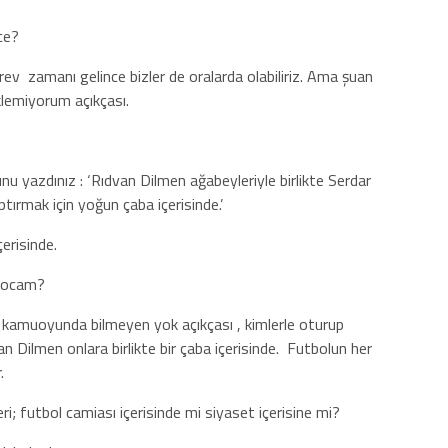
ce?
örev
zamanı gelince bizler de oralarda olabiliriz. Ama şuan
eklemiyorum açıkçası.
u yazdınız : ‘Rıdvan Dilmen ağabeyleriyle birlikte Serdar
ırmak için yoğun çaba içerisinde.’
çerisinde.
 hocam?
l kamuoyunda bilmeyen yok açıkçası , kimlerle oturup
van Dilmen onlara birlikte bir çaba içerisinde.
Futbolun her
.
i; futbol camiası içerisinde mi siyaset içerisine mi?