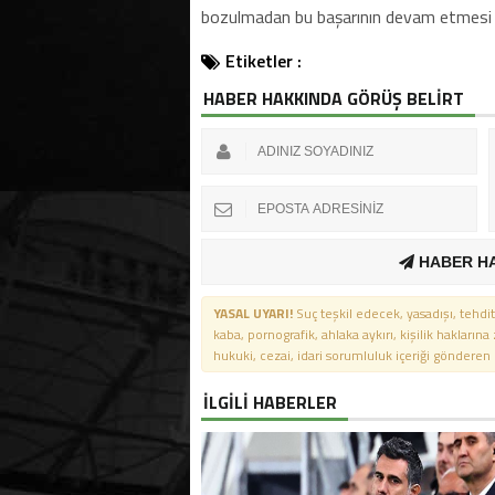
bozulmadan bu başarının devam etmesi g
Etiketler :
HABER HAKKINDA GÖRÜŞ BELİRT
HABER H
YASAL UYARI!
Suç teşkil edecek, yasadışı, tehdit
kaba, pornografik, ahlaka aykırı, kişilik haklarına
hukuki, cezai, idari sorumluluk içeriği gönderen ki
İLGİLİ HABERLER