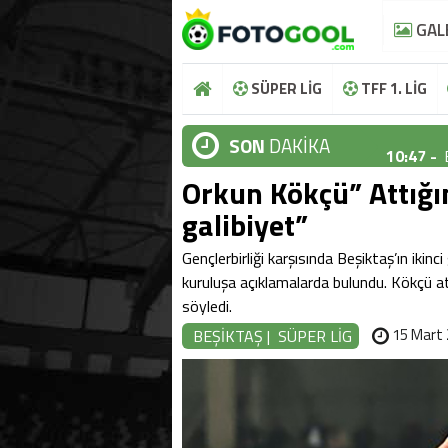
GAL
SÜPER LİG
TFF 1. LİG
SON
DAKİKA
10:47 -
Orkun Kökçü” Attığı
10:44 -
galibiyet”
10:37 -
Gençlerbirliği karşısında Beşiktaş’ın iki
10:36 -
kuruluşa açıklamalarda bulundu. Kökçü at
10:48 -
söyledi.
15 Mart 
BEŞİKTAŞ
|
SÜPER LİG
10:47 -
10:44 -
10:37 -