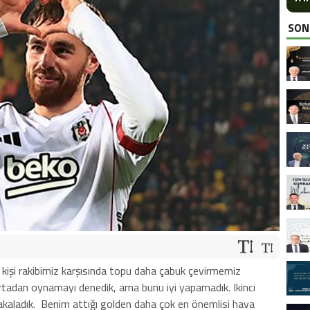
SON
 kişi rakibimiz karşısında topu daha çabuk çevirmemiz
rtadan oynamayı denedik, ama bunu iyi yapamadık. Ikinci
kaladık.
Benim attığı golden daha çok en önemlisi hava