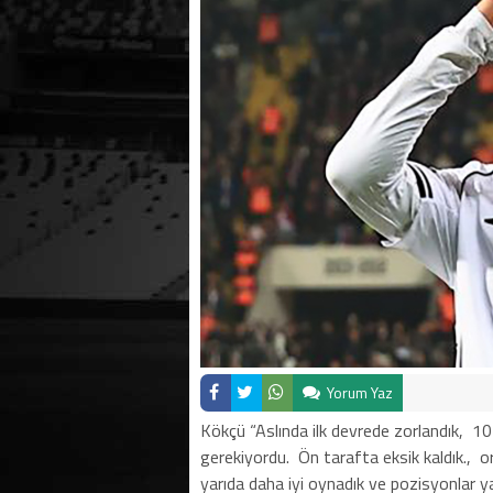
Yorum Yaz
Kökçü “Aslında ilk devrede zorlandık,
10
gerekiyordu.
Ön tarafta eksik kaldık.,
o
yarıda daha iyi oynadık ve pozisyonlar ya