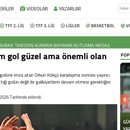
ERİLER
VİDEOLAR
YAZARLAR
TFF 2. LİG
TFF 3. LİG
LİGLER
BASKETBOL
V
BURAK TAN’DAN KURBAN BAYRAMI KUTLAMA MESAJI
m gol güzel ama önemli olan
İBRAHİM HALİL KOÇER’DEN KURBAN BAYRAMI KUTLAMA MESAJ
POP
LOKMAN NAROĞLU’NDAN KURBAN BAYRAMI KUTLAMA MESAJI
nci golüne imza atan Orkun Kökçü karşılaşma sonrası yayıncı
EFTAL KORKMAZ’DAN KURBAN BAYRAMI KUTLAMA MESAJI
tığı golün değil de galibiyetlerin devam etmesi gerektiğini
AYHAN TUTUN’DAN KURBAN BAYRAMI KUTLAMA MESAJI
2026 Tarihinde eklendi.
BURAK TAN’DAN KURBAN BAYRAMI KUTLAMA MESAJI
İBRAHİM HALİL KOÇER’DEN KURBAN BAYRAMI KUTLAMA MESAJ
LOKMAN NAROĞLU’NDAN KURBAN BAYRAMI KUTLAMA MESAJI
GÜ
SE
“F
YA