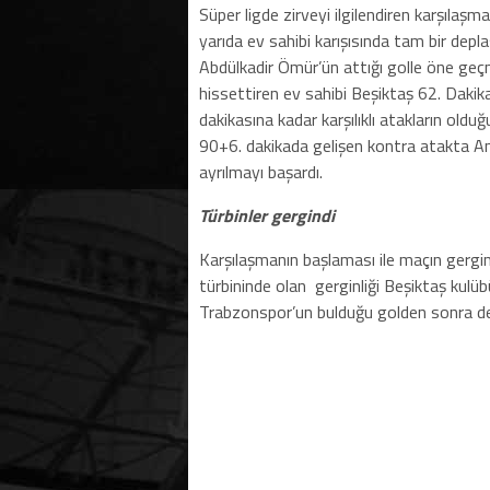
Süper ligde zirveyi ilgilendiren karşılaş
yarıda ev sahibi karışısında tam bir de
Abdülkadir Ömür’ün attığı golle öne geçm
hissettiren ev sahibi Beşiktaş 62. Dakikad
dakikasına kadar karşılıklı atakların ol
90+6. dakikada gelişen kontra atakta An
ayrılmayı başardı.
Türbinler gergindi
Karşılaşmanın başlaması ile maçın gerginl
türbininde olan
gerginliği Beşiktaş kulü
Trabzonspor’un bulduğu golden sonra dev
Etiketler :
HABER HAKKINDA GÖRÜŞ BELİRT