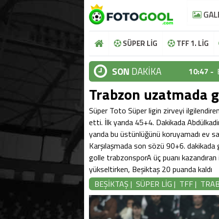
GAL
SÜPER LİG
TFF 1. LİG
SON
DAKİKA
10:47 -
10:44 -
Trabzon uzatmada g
10:37 -
Süper Toto Süper ligin zirveyi ilgilendi
etti. İlk yarıda 45+4. Dakikada Abdülkad
10:36 -
yarıda bu üstünlüğünü koruyamadı ev sahi
10:48 -
Karşılaşmada son sözü 90+6. dakikada g
golle trabzonsporA üç puanı kazandıran i
10:47 -
yükseltirken, Beşiktaş 20 puanda kaldı
10:44 -
BEŞİKTAŞ
|
SÜPER LİG
|
TFF
|
TRA
10:37 -