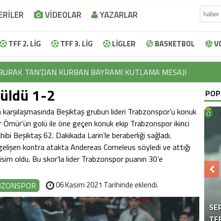
ERİLER
VİDEOLAR
YAZARLAR
TFF 2. LİG
TFF 3. LİG
LİGLER
BASKETBOL
V
BURAK TAN’DAN KURBAN BAYRAMI KUTLAMA MESAJI
İBRAHİM HALİL KOÇER’DEN KURBAN BAYRAMI KUTLAMA MESAJ
üldü 1-2
POP
LOKMAN NAROĞLU’NDAN KURBAN BAYRAMI KUTLAMA MESAJI
ren karşılaşmasında Beşiktaş grubun lideri Trabzonspor’u konuk
ir Ömür’ün golü ile öne geçen konuk ekip Trabzonspor ikinci
EFTAL KORKMAZ’DAN KURBAN BAYRAMI KUTLAMA MESAJI
bi Beşiktaş 62. Dakikada Larin’le beraberliği sağladı.
AYHAN TUTUN’DAN KURBAN BAYRAMI KUTLAMA MESAJI
elişen kontra atakta Andereas Corneleus söyledi ve attığı
sim oldu. Bu skor’la lider Trabzonspor puanın 30’e
BURAK TAN’DAN KURBAN BAYRAMI KUTLAMA MESAJI
İBRAHİM HALİL KOÇER’DEN KURBAN BAYRAMI KUTLAMA MESAJ
06 Kasım 2021 Tarihinde eklendi.
BZONSPOR
LOKMAN NAROĞLU’NDAN KURBAN BAYRAMI KUTLAMA MESAJI
SE
SE
“F
TE