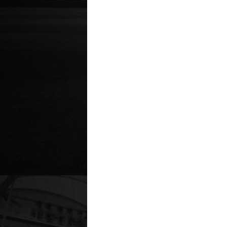
KAYTAZ “HER GEÇEN GÜN ÜSTÜ
KOYARAK İLERLİYORUZ”
HAKKIMIZDA
YAZARLAR
KÜNY
SÜPER LİG
TFF 1.
TFF 3. LİG
LİGLE
VOLEYBOL
AMAT