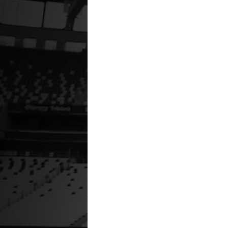
HABER H
YASAL UYARI!
Suç teşkil edecek, yasadışı, tehdit
kaba, pornografik, ahlaka aykırı, kişilik haklarına
hukuki, cezai, idari sorumluluk içeriği gönderen ki
İLGİLİ HABERLER