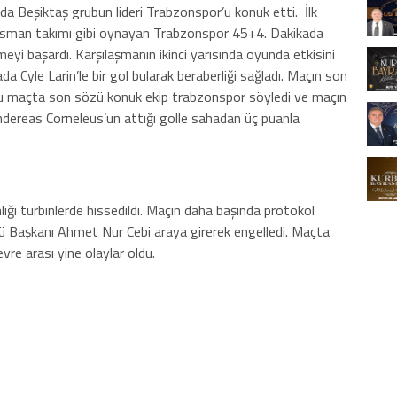
mada Beşiktaş grubun lideri Trabzonspor’u konuk etti.
İlk
plasman takımı gibi oynayan Trabzonspor 45+4. Dakikada
eyi başardı. Karşılaşmanın ikinci yarısında oyunda etkisini
a Cyle Larin’le bir gol bularak beraberliği sağladı.
Maçın son
duğu maçta son sözü konuk ekip trabzonspor söyledi ve maçın
dereas Corneleus’un attığı golle sahadan üç puanla
iği türbinlerde hissedildi. Maçın daha başında protokol
bü Başkanı Ahmet Nur Cebi araya girerek engelledi. Maçta
re arası yine olaylar oldu.