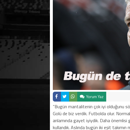
Yorum Yaz
“Bugün mantalitenin çok iyi olduğunu söy
Golü de biz verdik. Futbolda olur. Normal
anlamında gayet iyiydik. Daha önemlisi g
kullandık. Aslında bugün iki eşit takımın 