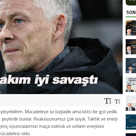
SON
leyebilirim. Mücadeleye iyi başladık ama kötü bir gol yedik.
 şeylerdir bunlar. Reaksiyonumuz çok iyiydi. Taktik ve enerji
enç oyuncularımızı maça soktuk ve onların enerjisini
mücadelesi oldu.