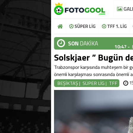
GAL
SÜPER LİG
TFF 1. LİG
SON
DAKİKA
10:47 -
Solskjaer ” Bugün de
10:44 -
10:37 -
Trabzonspor karşısında muhteşem bir ger
önemli karşılaşması sonrasında önemli aç
10:36 -
15
BEŞİKTAŞ
|
SÜPER LİG
|
TFF
10:48 -
10:47 -
10:44 -
10:37 -