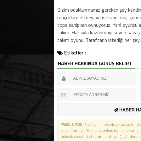
Bizim odaklanmamız gereken şey kendimi
maçı idare etmeyi ve istikrarı maç içeris
topa sahipken oynuyoruz. Yeni oyuncuları
takım. Hakkıyla kazanmayı seven savaşa
takım oyunu. Taraftarın istediği her şe
Etiketler :
HABER HAKKINDA GÖRÜŞ BELİRT
HABER H
YASAL UYARI!
Suç teşkil edecek, yasadışı, tehdit
kaba, pornografik, ahlaka aykırı, kişilik haklarına
hukuki, cezai, idari sorumluluk içeriği gönderen ki