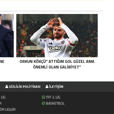
NE
ORKUN KÖKÇÜ” ATTIĞIM GOL GÜZEL AMA
ÖNEMLI OLAN GALIBIYET”
E
GIZLILIK POLITIKASI
İLETIŞIM
 LİG
TFF 2. LİG
R
BASKETBOL
ÖR LİGLER