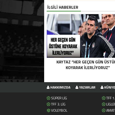
İLGİLİ HABERLER
KAYTAZ “HER GEÇEN GÜN ÜSTÜ
KOYARAK İLERLİYORUZ”
HAKKIMIZDA
YAZARLAR
KÜNY
SÜPER LİG
TFF 1.
TFF 3. LİG
LİGLE
VOLEYBOL
AMAT