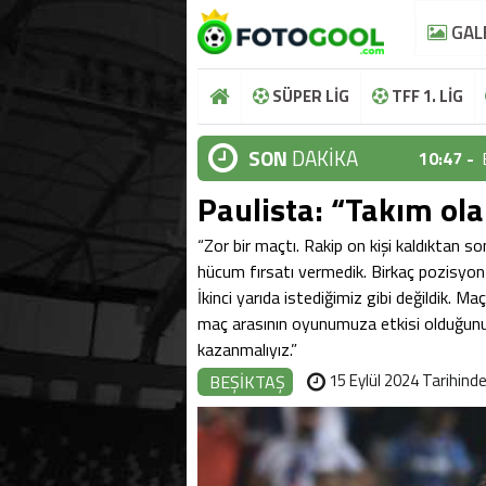
GAL
SÜPER LİG
TFF 1. LİG
SON
DAKİKA
10:47 -
Paulista: “Takım o
10:44 -
10:37 -
“Zor bir maçtı. Rakip on kişi kaldıktan s
hücum fırsatı vermedik. Birkaç pozisyon 
10:36 -
İkinci yarıda istediğimiz gibi değildik. 
maç arasının oyunumuza etkisi olduğun
10:48 -
kazanmalıyız.”
10:47 -
15 Eylül 2024 Tarihinde
BEŞİKTAŞ
10:44 -
10:37 -