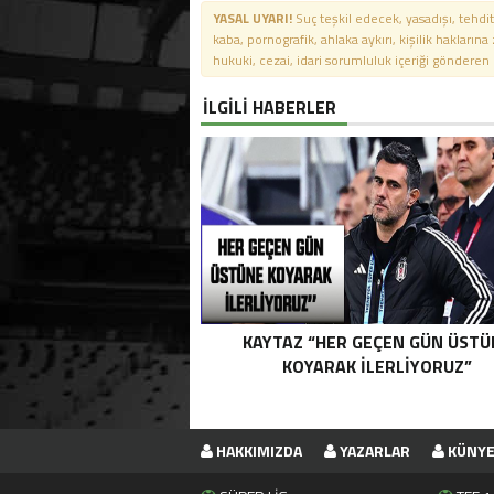
YASAL UYARI!
Suç teşkil edecek, yasadışı, tehdit
kaba, pornografik, ahlaka aykırı, kişilik haklarına
hukuki, cezai, idari sorumluluk içeriği gönderen ki
İLGİLİ HABERLER
KAYTAZ “HER GEÇEN GÜN ÜSTÜ
KOYARAK İLERLİYORUZ”
HAKKIMIZDA
YAZARLAR
KÜNY