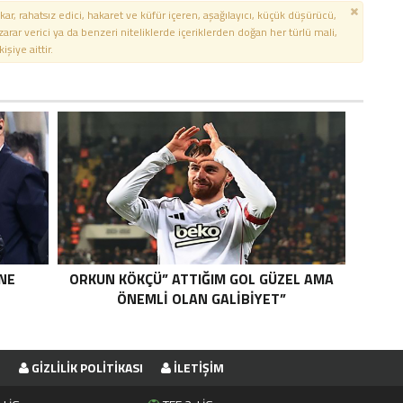
kar, rahatsız edici, hakaret ve küfür içeren, aşağılayıcı, küçük düşürücü,
 zarar verici ya da benzeri niteliklerde içeriklerden doğan her türlü mali,
şiye aittir.
NE
ORKUN KÖKÇÜ” ATTIĞIM GOL GÜZEL AMA
ÖNEMLI OLAN GALIBIYET”
E
GIZLILIK POLITIKASI
İLETIŞIM