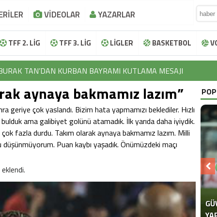
ERİLER
VİDEOLAR
YAZARLAR
TFF 2. LİG
TFF 3. LİG
LİGLER
BASKETBOL
V
BURAK TAN’DAN KURBAN BAYRAMI KUTLAMA MESAJI
larak aynaya bakmamız lazım”
İBRAHİM HALİL KOÇER’DEN KURBAN BAYRAMI KUTLAMA MESAJ
POP
LOKMAN NAROĞLU’NDAN KURBAN BAYRAMI KUTLAMA MESAJI
onra geriye çok yaslandı. Bizim hata yapmamızı beklediler. Hızlı
bulduk ama galibiyet golünü atamadık. İlk yarıda daha iyiydik.
EFTAL KORKMAZ’DAN KURBAN BAYRAMI KUTLAMA MESAJI
Maç çok fazla durdu. Takım olarak aynaya bakmamız lazım. Milli
u düşünmüyorum. Puan kaybı yaşadık. Önümüzdeki maçı
AYHAN TUTUN’DAN KURBAN BAYRAMI KUTLAMA MESAJI
BURAK TAN’DAN KURBAN BAYRAMI KUTLAMA MESAJI
 eklendi.
İBRAHİM HALİL KOÇER’DEN KURBAN BAYRAMI KUTLAMA MESAJ
LOKMAN NAROĞLU’NDAN KURBAN BAYRAMI KUTLAMA MESAJI
GÜ
SE
“F
YA