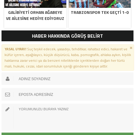
GALIBIYETI ORHAN AĞABEYE
TRABZONSPOR TEK GEÇTI 1-0
VE AILESINE HEDIYE EDIYORUZ
HABER HAKKINDA GÖRÜŞ BELİRT
YASAL UYARI!
Suç teşkil edecek, yasadışı, tehditkar, rahatsız edici, hakaret ve
küfür içeren, aşağılayıcı, küçük düşürücü, kaba, pornografik, ahlaka aykırı, kişilik
haklarına zarar verici ya da benzeri niteliklerde içeriklerden doğan her türlü
mali, hukuki, cezai, idari sorumluluk içeriği gönderen kişiye aittir.