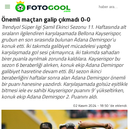
Önemli maçtan galip çıkmadı 0-0
Trendyol Süper ligi Şamil Ekinci Sezonu 11. Haftasında alt
sıraların ilgilendiren karşılaşamada Bellona Kayserispor,
grubun en son sırasında bulunan Adana Demirspor’u
konuk etti. İki takımda galibiyet mücadelesi yaptığı
karşılaşmada gol sesi çıkmayınca, iki takımda sahadan
birer puanla ayrılmak zorunda kaldılara. Kayserispor bu
sezon 6 beraberliği alırken, konuk ekip Adana Demirspor
galibiyet hasretine devam etti. BU sezon ikinci
beraberliğini haftalar sonra alan Adana Demirspor önemli
bir puanı hanesine yazıdırdı. Karşılaşamada golsüz eşitlikle
bitmesi iele ev sahibi Kayserispor puanını 9’ yükseltirken,
konuk ekip Adana Demirspor 2. Puanını aldı.
02 Kasım 2024 - 18:50 'de eklendi.