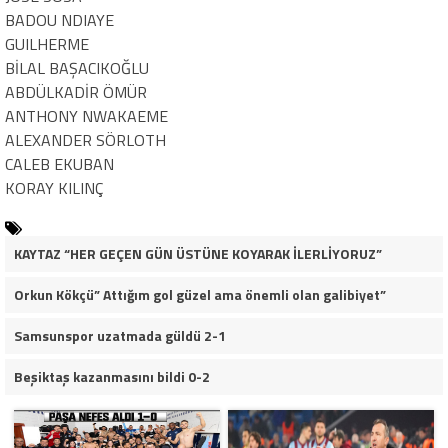
BADOU NDIAYE
GUILHERME
BİLAL BAŞACIKOĞLU
ABDÜLKADİR ÖMÜR
ANTHONY NWAKAEME
ALEXANDER SÖRLOTH
CALEB EKUBAN
KORAY KILINÇ
KAYTAZ “HER GEÇEN GÜN ÜSTÜNE KOYARAK İLERLİYORUZ”
Orkun Kökçü” Attığım gol güzel ama önemli olan galibiyet”
Samsunspor uzatmada güldü 2-1
Beşiktaş kazanmasını bildi 0-2