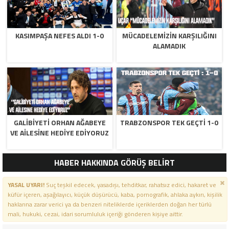
KASIMPAŞA NEFES ALDI 1-0
MÜCADELEMIZIN KARŞILIĞINI
ALAMADIK
GALIBIYETI ORHAN AĞABEYE
TRABZONSPOR TEK GEÇTI 1-0
VE AILESINE HEDIYE EDIYORUZ
HABER HAKKINDA GÖRÜŞ BELİRT
YASAL UYARI!
Suç teşkil edecek, yasadışı, tehditkar, rahatsız edici, hakaret ve
küfür içeren, aşağılayıcı, küçük düşürücü, kaba, pornografik, ahlaka aykırı, kişilik
haklarına zarar verici ya da benzeri niteliklerde içeriklerden doğan her türlü
mali, hukuki, cezai, idari sorumluluk içeriği gönderen kişiye aittir.