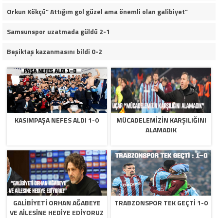
Orkun Kökçü” Attığım gol güzel ama önemli olan galibiyet”
Samsunspor uzatmada güldü 2-1
Beşiktaş kazanmasını bildi 0-2
KASIMPAŞA NEFES ALDI 1-0
MÜCADELEMIZIN KARŞILIĞINI
ALAMADIK
GALIBIYETI ORHAN AĞABEYE
TRABZONSPOR TEK GEÇTI 1-0
VE AILESINE HEDIYE EDIYORUZ