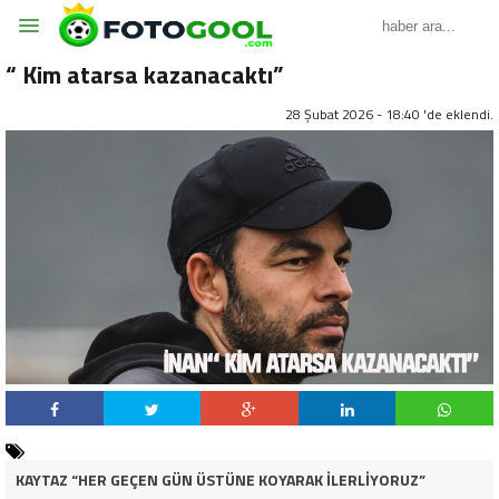
“ Kim atarsa kazanacaktı”
28 Şubat 2026 - 18:40 'de eklendi.
KAYTAZ “HER GEÇEN GÜN ÜSTÜNE KOYARAK İLERLİYORUZ”