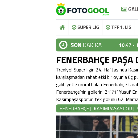
GAL
SÜPER LİG
TFF 1. LİG
SON
DAKİKA
10:47 -
FENERBAHÇE PAŞA D
10:44 -
10:37 -
Trenlyol Süper ligin 24. Haftasında Ka
karşılaşmadan rahat etki bir oyunla üç pu
10:36 -
galibiyetle moral bulan Fenerbahçe taraft
Fenerbahçe’nin gollerini 21’71’ Yusuf E
10:48 -
Kasımpaşaspor’un tek golünü 62’ Mamad
10:47 -
FENERBAHÇE
|
KASIMPAŞASPOR
|
10:44 -
10:37 -