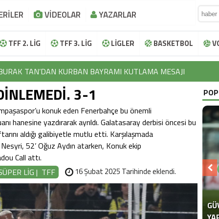
ERİLER
VİDEOLAR
YAZARLAR
TFF 2. LİG
TFF 3. LİG
LİGLER
BASKETBOL
V
BURAK TAN’DAN KURBAN BAYRAMI KUTLAMA MESAJI
İNLEMEDİ. 3-1
İBRAHİM HALİL KOÇER’DEN KURBAN BAYRAMI KUTLAMA MESAJ
POP
LOKMAN NAROĞLU’NDAN KURBAN BAYRAMI KUTLAMA MESAJI
sımpaşaspor’u konuk eden Fenerbahçe bu önemli
anı hanesine yazdırarak ayrıldı. Galatasaray derbisi öncesi bu
EFTAL KORKMAZ’DAN KURBAN BAYRAMI KUTLAMA MESAJI
arını aldığı galibiyetle mutlu etti. Karşılaşmada
n Nesyri, 52’ Oğuz Aydın atarken, Konuk ekip
AYHAN TUTUN’DAN KURBAN BAYRAMI KUTLAMA MESAJI
ou Call attı.
BURAK TAN’DAN KURBAN BAYRAMI KUTLAMA MESAJI
16 Şubat 2025 Tarihinde eklendi.
SÜPER LİG
|
TFF
İBRAHİM HALİL KOÇER’DEN KURBAN BAYRAMI KUTLAMA MESAJ
LOKMAN NAROĞLU’NDAN KURBAN BAYRAMI KUTLAMA MESAJI
SE
SE
“F
TE