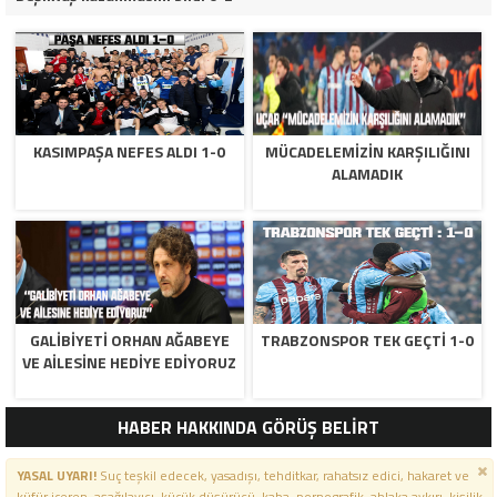
KASIMPAŞA NEFES ALDI 1-0
MÜCADELEMIZIN KARŞILIĞINI
ALAMADIK
GALIBIYETI ORHAN AĞABEYE
TRABZONSPOR TEK GEÇTI 1-0
VE AILESINE HEDIYE EDIYORUZ
HABER HAKKINDA GÖRÜŞ BELİRT
YASAL UYARI!
Suç teşkil edecek, yasadışı, tehditkar, rahatsız edici, hakaret ve
küfür içeren, aşağılayıcı, küçük düşürücü, kaba, pornografik, ahlaka aykırı, kişilik