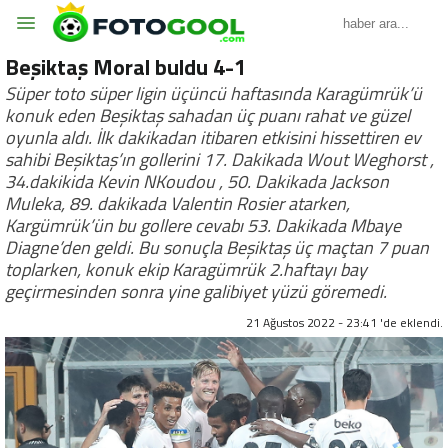
Beşiktaş Moral buldu 4-1
Süper toto süper ligin üçüncü haftasında Karagümrük’ü
konuk eden Beşiktaş sahadan üç puanı rahat ve güzel
oyunla aldı. İlk dakikadan itibaren etkisini hissettiren ev
sahibi Beşiktaş’ın gollerini 17. Dakikada Wout Weghorst ,
34.dakikida Kevin NKoudou , 50. Dakikada Jackson
Muleka, 89. dakikada Valentin Rosier atarken,
Kargümrük’ün bu gollere cevabı 53. Dakikada Mbaye
Diagne’den geldi. Bu sonuçla Beşiktaş üç maçtan 7 puan
toplarken, konuk ekip Karagümrük 2.haftayı bay
geçirmesinden sonra yine galibiyet yüzü göremedi.
21 Ağustos 2022 - 23:41 'de eklendi.