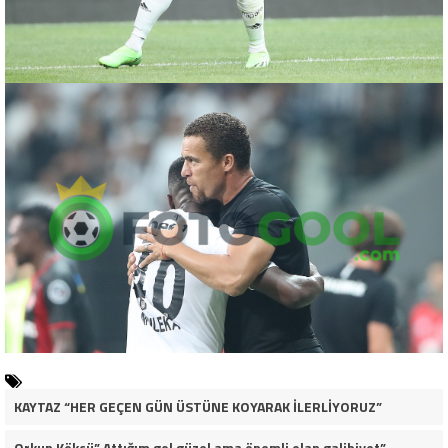
KAYTAZ “HER GEÇEN GÜN ÜSTÜNE KOYARAK İLERLİYORUZ”
Orkun Kökçü” Attığım gol güzel ama önemli olan galibiyet”