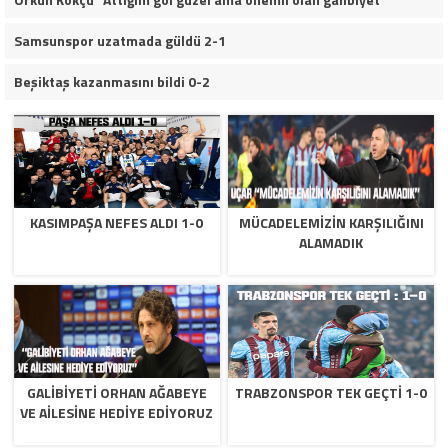
Samsunspor uzatmada güldü 2-1
Beşiktaş kazanmasını bildi 0-2
KASIMPAŞA NEFES ALDI 1-0
MÜCADELEMIZIN KARŞILIĞINI
ALAMADIK
GALIBIYETI ORHAN AĞABEYE
TRABZONSPOR TEK GEÇTI 1-0
VE AILESINE HEDIYE EDIYORUZ