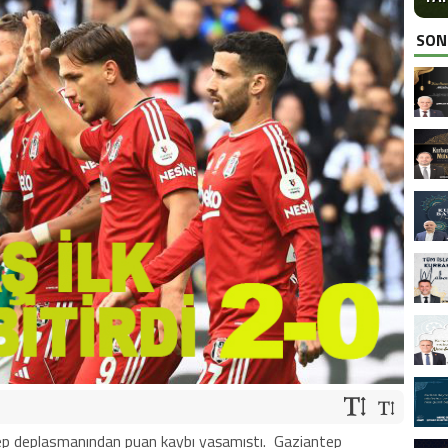
EFTAL KORKMAZ’DAN KURBAN BAYRAMI KUTLAMA MESAJI
SON
ep deplasmanından puan kaybı yaşamıştı.
Gaziantep