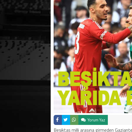
10:36 -
Yorum Yaz
Beşiktaş milli arasına girmeden Gaziant