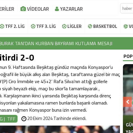
ERİLER
VİDEOLAR
YAZARLAR
TFF 2. LİG
TFF 3. LİG
LİGLER
BASKETBOL
V
BURAK TAN’DAN KURBAN BAYRAMI KUTLAMA MESAJI
İBRAHİM HALİL KOÇER’DEN KURBAN BAYRAMI KUTLAMA MESAJ
itirdi 2-0
POP
LOKMAN NAROĞLU’NDAN KURBAN BAYRAMI KUTLAMA MESAJI
nunun 9. Haftasında Beşiktaş gündüz maçında Konyaspor’u
eoğrafil ile büyük alkış alan Beşiktaş, taraftarına güzel bir maç
EFTAL KORKMAZ’DAN KURBAN BAYRAMI KUTLAMA MESAJI
9’(P) Ciro İmmıbile ve 45+2’ Rafa Silva’nın attığı gollerle
AYHAN TUTUN’DAN KURBAN BAYRAMI KUTLAMA MESAJI
 siyah beyazlı ekip, maçı bu skor’la tamamlayarak ,
 Karşılaşmanın ikinci yarısında Beşiktaş karşısında direnç
BURAK TAN’DAN KURBAN BAYRAMI KUTLAMA MESAJI
syonları yakalamasına ramen bunlarda başarılı olamadı.
ışmasanı rağmen Konyaspor buna izin vermedi.
İBRAHİM HALİL KOÇER’DEN KURBAN BAYRAMI KUTLAMA MESAJ
20 Ekim 2024 Tarihinde eklendi.
İG
|
TFF
LOKMAN NAROĞLU’NDAN KURBAN BAYRAMI KUTLAMA MESAJI
SE
SE
“F
TE