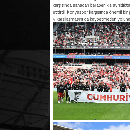
karşısında sahadan beraberlikle ayrıldık
ettirdi. Konyaspor karşısında önemli bir 
4 karşılaşmasını da kaybetmeden yoluna