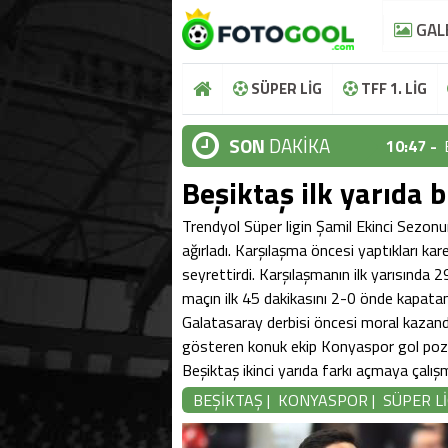
GAL
SÜPER LİG
TFF 1. LİG
SON
DAKİKA
10:47 -
10:44 -
Beşiktaş ilk yarıda b
10:37 -
Trendyol Süper ligin Şamil Ekinci Sezo
ağırladı. Karşılaşma öncesi yaptıkları kar
10:36 -
seyrettirdi. Karşılaşmanın ilk yarısında 2
10:48 -
maçın ilk 45 dakikasını 2-0 önde kapatan
Galatasaray derbisi öncesi moral kazandı.
10:47 -
gösteren konuk ekip Konyaspor gol pozi
Beşiktaş ikinci yarıda farkı açmaya çal
10:44 -
BEŞİKTAŞ
|
KONYASPOR
|
SÜPER L
10:37 -