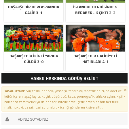
BAŞAKŞEHIR DEPLASMANDA
İSTANBUL DERBISINDEN
GALIP 3-1
BERABERLIK ÇIKTI 2-2
BAŞAKŞEHIR IKINCI YARIDA
BAŞAKŞEHIR GALIBIYETI
GÜLDÜ 3-0
HATIRLADI 4-1
HABER HAKKINDA GÖRÜŞ BELİRT
YASAL UYARI!
Suç teşkil edecek, yasadışı, tehditkar, rahatsız edici, hakaret ve
küfür içeren, aşağılayıcı, küçük düşürücü, kaba, pornografik, ahlaka aykırı, kişilik
haklarına zarar verici ya da benzeri niteliklerde içeriklerden doğan her türlü
mali, hukuki, cezai, idari sorumluluk içeriği gönderen kişiye aittir.