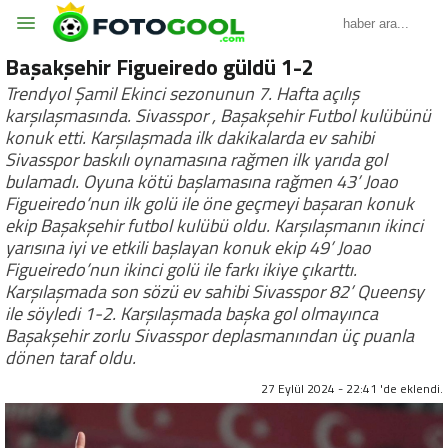
Başakşehir Figueiredo güldü 1-2
Trendyol Şamil Ekinci sezonunun 7. Hafta açılış
karşılaşmasında. Sivasspor , Başakşehir Futbol kulübünü
konuk etti. Karşılaşmada ilk dakikalarda ev sahibi
Sivasspor baskılı oynamasına rağmen ilk yarıda gol
bulamadı. Oyuna kötü başlamasına rağmen 43’ Joao
Figueiredo’nun ilk golü ile öne geçmeyi başaran konuk
ekip Başakşehir futbol kulübü oldu. Karşılaşmanın ikinci
yarısına iyi ve etkili başlayan konuk ekip 49’ Joao
Figueiredo’nun ikinci golü ile farkı ikiye çıkarttı.
Karşılaşmada son sözü ev sahibi Sivasspor 82’ Queensy
ile söyledi 1-2. Karşılaşmada başka gol olmayınca
Başakşehir zorlu Sivasspor deplasmanından üç puanla
dönen taraf oldu.
27 Eylül 2024 - 22:41 'de eklendi.