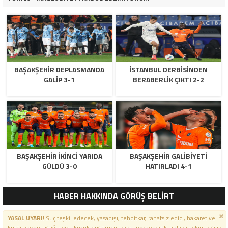
BAŞAKŞEHIR DEPLASMANDA
İSTANBUL DERBISINDEN
GALIP 3-1
BERABERLIK ÇIKTI 2-2
BAŞAKŞEHIR IKINCI YARIDA
BAŞAKŞEHIR GALIBIYETI
GÜLDÜ 3-0
HATIRLADI 4-1
HABER HAKKINDA GÖRÜŞ BELİRT
YASAL UYARI!
Suç teşkil edecek, yasadışı, tehditkar, rahatsız edici, hakaret ve
küfür içeren, aşağılayıcı, küçük düşürücü, kaba, pornografik, ahlaka aykırı, kişilik