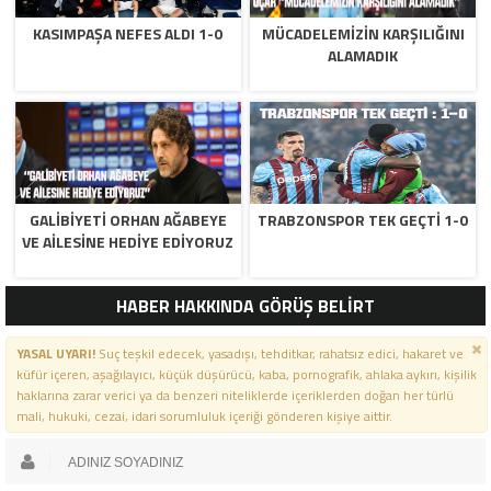
KASIMPAŞA NEFES ALDI 1-0
MÜCADELEMIZIN KARŞILIĞINI
ALAMADIK
GALIBIYETI ORHAN AĞABEYE
TRABZONSPOR TEK GEÇTI 1-0
VE AILESINE HEDIYE EDIYORUZ
HABER HAKKINDA GÖRÜŞ BELİRT
YASAL UYARI!
Suç teşkil edecek, yasadışı, tehditkar, rahatsız edici, hakaret ve
küfür içeren, aşağılayıcı, küçük düşürücü, kaba, pornografik, ahlaka aykırı, kişilik
haklarına zarar verici ya da benzeri niteliklerde içeriklerden doğan her türlü
mali, hukuki, cezai, idari sorumluluk içeriği gönderen kişiye aittir.