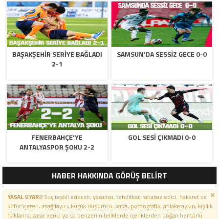
BAŞAKŞEHİR SERİYE BAĞLADI
SAMSUN’DA SESSIZ GECE 0-0
2-1
FENERBAHÇE’YE
GOL SESI ÇIKMADI 0-0
ANTALYASPOR ŞOKU 2-2
HABER HAKKINDA GÖRÜŞ BELİRT
YASAL UYARI!
Suç teşkil edecek, yasadışı, tehditkar, rahatsız edici, hakaret ve
küfür içeren, aşağılayıcı, küçük düşürücü, kaba, pornografik, ahlaka aykırı, kişilik
haklarına zarar verici ya da benzeri niteliklerde içeriklerden doğan her türlü