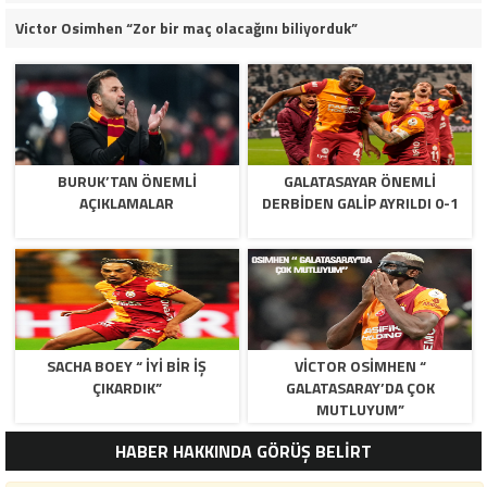
Victor Osimhen “Zor bir maç olacağını biliyorduk”
BURUK’TAN ÖNEMLI
GALATASAYAR ÖNEMLI
AÇIKLAMALAR
DERBIDEN GALIP AYRILDI 0-1
SACHA BOEY “ İYI BIR IŞ
VICTOR OSIMHEN “
ÇIKARDIK”
GALATASARAY’DA ÇOK
MUTLUYUM”
HABER HAKKINDA GÖRÜŞ BELİRT