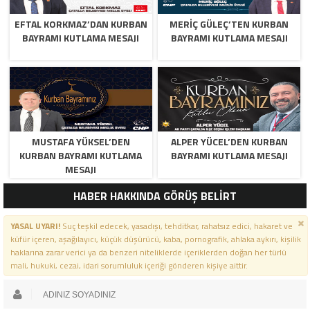
EFTAL KORKMAZ’DAN KURBAN
MERİÇ GÜLEÇ’TEN KURBAN
BAYRAMI KUTLAMA MESAJI
BAYRAMI KUTLAMA MESAJI
MUSTAFA YÜKSEL’DEN
ALPER YÜCEL’DEN KURBAN
KURBAN BAYRAMI KUTLAMA
BAYRAMI KUTLAMA MESAJI
MESAJI
HABER HAKKINDA GÖRÜŞ BELİRT
YASAL UYARI!
Suç teşkil edecek, yasadışı, tehditkar, rahatsız edici, hakaret ve
küfür içeren, aşağılayıcı, küçük düşürücü, kaba, pornografik, ahlaka aykırı, kişilik
haklarına zarar verici ya da benzeri niteliklerde içeriklerden doğan her türlü
mali, hukuki, cezai, idari sorumluluk içeriği gönderen kişiye aittir.