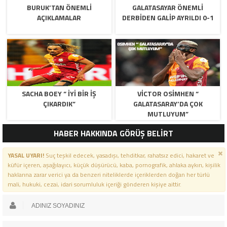
BURUK’TAN ÖNEMLI
GALATASAYAR ÖNEMLI
AÇIKLAMALAR
DERBIDEN GALIP AYRILDI 0-1
SACHA BOEY “ İYI BIR IŞ
VICTOR OSIMHEN “
ÇIKARDIK”
GALATASARAY’DA ÇOK
MUTLUYUM”
HABER HAKKINDA GÖRÜŞ BELİRT
YASAL UYARI!
Suç teşkil edecek, yasadışı, tehditkar, rahatsız edici, hakaret ve
küfür içeren, aşağılayıcı, küçük düşürücü, kaba, pornografik, ahlaka aykırı, kişilik
haklarına zarar verici ya da benzeri niteliklerde içeriklerden doğan her türlü
mali, hukuki, cezai, idari sorumluluk içeriği gönderen kişiye aittir.