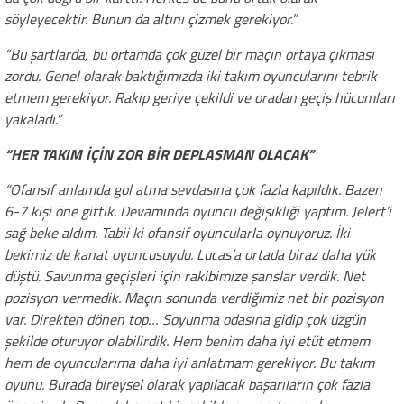
söyleyecektir. Bunun da altını çizmek gerekiyor.”
“Bu şartlarda, bu ortamda çok güzel bir maçın ortaya çıkması
zordu. Genel olarak baktığımızda iki takım oyuncularını tebrik
etmem gerekiyor. Rakip geriye çekildi ve oradan geçiş hücumları
yakaladı.”
“HER TAKIM İÇİN ZOR BİR DEPLASMAN OLACAK”
“Ofansif anlamda gol atma sevdasına çok fazla kapıldık. Bazen
6-7 kişi öne gittik. Devamında oyuncu değişikliği yaptım. Jelert’i
sağ beke aldım. Tabii ki ofansif oyuncularla oynuyoruz. İki
bekimiz de kanat oyuncusuydu. Lucas’a ortada biraz daha yük
düştü. Savunma geçişleri için rakibimize şanslar verdik. Net
pozisyon vermedik. Maçın sonunda verdiğimiz net bir pozisyon
var. Direkten dönen top… Soyunma odasına gidip çok üzgün
şekilde oturuyor olabilirdik. Hem benim daha iyi etüt etmem
hem de oyuncularıma daha iyi anlatmam gerekiyor. Bu takım
oyunu. Burada bireysel olarak yapılacak başarıların çok fazla