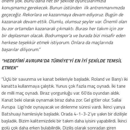
önemi yok. Bunu daha net bir şekilde oyuncularımızla
konuşmamız gerekecek. Bunun üstünden ilk antrenmanımızda
geçeceğiz. Rekorlara ve kazanmaya devam ediyoruz. Bugün de
kazanarak devam ettik. Olumlu, olumsuz şeyler var. Önemli olan
bu zor ortamdan kazanarak çıkmaktı. Burası her takım için zor
bir deplasman olacak. Bodrumspor’a ve burada bizi misafir eden
herkese teşekkür etmek istiyorum. Onlara da maçlarında
başarılar diliyorum.”
“HEDEFİMİ AVRUPA’DA TÜRKİYE’Yİ EN İYİ ŞEKİLDE TEMSİL
ETMEK”
“Üçlü bir savunma ve kanat bekleriyle başladık. Roland ve Barış’ı iki
kanatta kullanmaya çalıştık. Yunus çok fazla maç oynadı. İki tane
de milli maç oynadı. Biraz yorgunluğu var. 60’da oyundan aldık.
Kanat beki olarak oynamak biraz daha zor. Gel gitler olur. Sallai
Avrupa Ligi’nde oynayacak ve dinlenme süresi vardı. İkinci yarıya
Batshuayi hamlesiyle başladık. Orada 4-1-3-2’ye yakın bir dizilişle
başladık. Bizim kalitemizdeki bir takım daha iyisini yapabilirdi. İkinci
golü çok daha erken bulabilirdik. Diziliş olarak sonradan giren