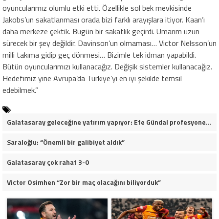
oyuncularımız olumlu etki etti. Özellikle sol bek mevkisinde
Jakobs’un sakatlanması orada bizi farklı arayışlara itiyor. Kaan’ı
daha merkeze çektik. Bugün bir sakatlık geçirdi. Umarım uzun
sürecek bir şey değildir. Davinson’un olmaması… Victor Nelsson’un
milli takıma gidip geç dönmesi… Bizimle tek idman yapabildi.
Bütün oyuncularımızı kullanacağız. Değişik sistemler kullanacağız.
Hedefimiz yine Avrupa’da Türkiye’yi en iyi şekilde temsil
edebilmek.”
Galatasaray geleceğine yatırım yapıyor: Efe Gündal profesyonel sözleşmeye çok yakın
Saraloğlu: “Önemli bir galibiyet aldık”
Galatasaray çok rahat 3-0
Victor Osimhen “Zor bir maç olacağını biliyorduk”