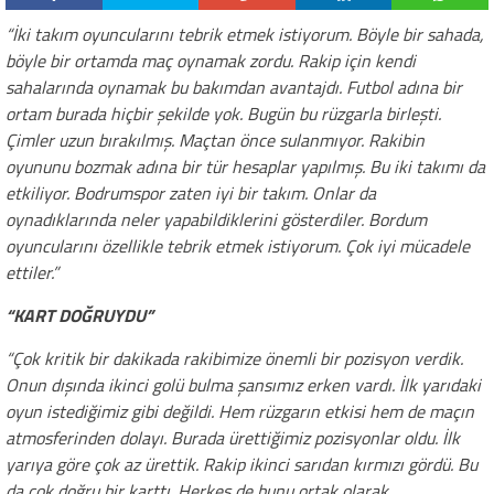
“İki takım oyuncularını tebrik etmek istiyorum. Böyle bir sahada,
böyle bir ortamda maç oynamak zordu. Rakip için kendi
sahalarında oynamak bu bakımdan avantajdı. Futbol adına bir
ortam burada hiçbir şekilde yok. Bugün bu rüzgarla birleşti.
Çimler uzun bırakılmış. Maçtan önce sulanmıyor. Rakibin
oyununu bozmak adına bir tür hesaplar yapılmış. Bu iki takımı da
etkiliyor. Bodrumspor zaten iyi bir takım. Onlar da
oynadıklarında neler yapabildiklerini gösterdiler. Bordum
oyuncularını özellikle tebrik etmek istiyorum. Çok iyi mücadele
ettiler.”
“KART DOĞRUYDU”
“Çok kritik bir dakikada rakibimize önemli bir pozisyon verdik.
Onun dışında ikinci golü bulma şansımız erken vardı. İlk yarıdaki
oyun istediğimiz gibi değildi. Hem rüzgarın etkisi hem de maçın
atmosferinden dolayı. Burada ürettiğimiz pozisyonlar oldu. İlk
yarıya göre çok az ürettik. Rakip ikinci sarıdan kırmızı gördü. Bu
da çok doğru bir karttı. Herkes de bunu ortak olarak