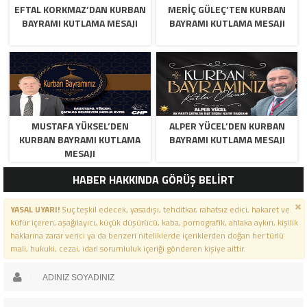
EFTAL KORKMAZ’DAN KURBAN
MERİÇ GÜLEÇ’TEN KURBAN
BAYRAMI KUTLAMA MESAJI
BAYRAMI KUTLAMA MESAJI
MUSTAFA YÜKSEL’DEN
ALPER YÜCEL’DEN KURBAN
KURBAN BAYRAMI KUTLAMA
BAYRAMI KUTLAMA MESAJI
MESAJI
HABER HAKKINDA GÖRÜŞ BELİRT
YASAL UYARI!
Suç teşkil edecek, yasadışı, tehditkar, rahatsız edici, hakaret ve
küfür içeren, aşağılayıcı, küçük düşürücü, kaba, pornografik, ahlaka aykırı, kişilik
haklarına zarar verici ya da benzeri niteliklerde içeriklerden doğan her türlü
mali, hukuki, cezai, idari sorumluluk içeriği gönderen kişiye aittir.