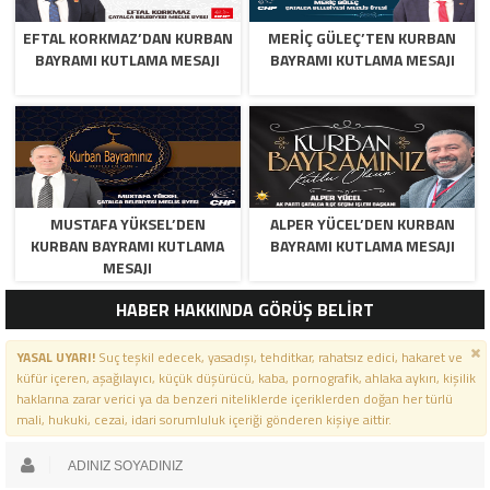
EFTAL KORKMAZ’DAN KURBAN
MERİÇ GÜLEÇ’TEN KURBAN
BAYRAMI KUTLAMA MESAJI
BAYRAMI KUTLAMA MESAJI
MUSTAFA YÜKSEL’DEN
ALPER YÜCEL’DEN KURBAN
KURBAN BAYRAMI KUTLAMA
BAYRAMI KUTLAMA MESAJI
MESAJI
HABER HAKKINDA GÖRÜŞ BELİRT
YASAL UYARI!
Suç teşkil edecek, yasadışı, tehditkar, rahatsız edici, hakaret ve
küfür içeren, aşağılayıcı, küçük düşürücü, kaba, pornografik, ahlaka aykırı, kişilik
haklarına zarar verici ya da benzeri niteliklerde içeriklerden doğan her türlü
mali, hukuki, cezai, idari sorumluluk içeriği gönderen kişiye aittir.