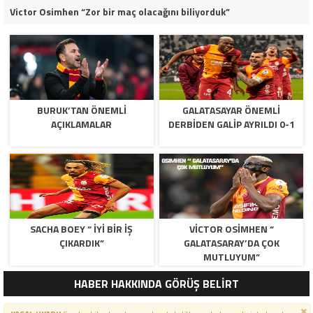
Victor Osimhen “Zor bir maç olacağını biliyorduk”
BURUK’TAN ÖNEMLI
GALATASAYAR ÖNEMLI
AÇIKLAMALAR
DERBIDEN GALIP AYRILDI 0-1
SACHA BOEY “ İYI BIR IŞ
VICTOR OSIMHEN “
ÇIKARDIK”
GALATASARAY’DA ÇOK
MUTLUYUM”
HABER HAKKINDA GÖRÜŞ BELİRT