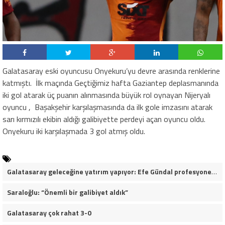
Galatasaray eski oyuncusu Onyekuru’yu devre arasında renklerine
katmıştı. İlk maçında Geçtiğimiz hafta Gaziantep deplasmanında
iki gol atarak üç puanın alınmasında büyük rol oynayan Nijeryalı
oyuncu , Başakşehir karşılaşmasında da ilk gole imzasını atarak
sarı kırmızılı ekibin aldığı galibiyette perdeyi açan oyuncu oldu.
Onyekuru iki karşılaşmada 3 gol atmış oldu.
Galatasaray geleceğine yatırım yapıyor: Efe Gündal profesyonel sözleşmeye çok yakın
Saraloğlu: “Önemli bir galibiyet aldık”
Galatasaray çok rahat 3-0