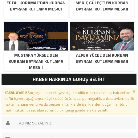
EFTAL KORKMAZ’DAN KURBAN
MERİÇ GÜLEÇ’TEN KURBAN
BAYRAMI KUTLAMA MESAJI
BAYRAMI KUTLAMA MESAJI
MUSTAFA YÜKSEL’DEN
ALPER YÜCEL’DEN KURBAN
KURBAN BAYRAMI KUTLAMA
BAYRAMI KUTLAMA MESAJI
MESAJI
HABER HAKKINDA GÖRÜŞ BELİRT
YASAL UYARI!
Suç teşkil edecek, yasadışı, tehditkar, rahatsız edici, hakaret ve
küfür içeren, aşağılayıcı, küçük düşürücü, kaba, pornografik, ahlaka aykırı, kişilik
haklarına zarar verici ya da benzeri niteliklerde içeriklerden doğan her türlü
mali, hukuki, cezai, idari sorumluluk içeriği gönderen kişiye aittir.