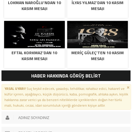
LOKMAN NAROĞLU’NDAN 10
İLYAS YILMAZ’DAN 10 KASIM
KASIM MESAJI
MESAJI
EFTAL KORKMAZ’DAN 10
MERİÇ GÜLEÇ’TEN 10 KASIM
KASIM MESAJI
MESAJI
HABER HAKKINDA GÖRÜŞ BELİRT
YASAL UYARI!
Suç teşkil edecek, yasadışı, tehditkar, rahatsız edici, hakaret ve
küfür içeren, aşağılayıcı, küçük düşürücü, kaba, pornografik, ahlaka aykırı, kişilik
haklarına zarar verici ya da benzeri niteliklerde içeriklerden doğan her türlü
mali, hukuki, cezai, idari sorumluluk içeriği gönderen kişiye aittir.