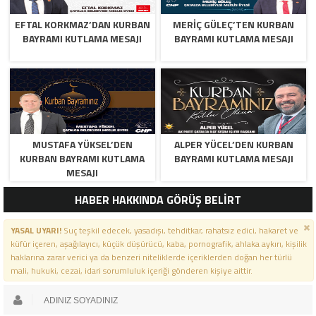
EFTAL KORKMAZ’DAN KURBAN
MERİÇ GÜLEÇ’TEN KURBAN
BAYRAMI KUTLAMA MESAJI
BAYRAMI KUTLAMA MESAJI
MUSTAFA YÜKSEL’DEN
ALPER YÜCEL’DEN KURBAN
KURBAN BAYRAMI KUTLAMA
BAYRAMI KUTLAMA MESAJI
MESAJI
HABER HAKKINDA GÖRÜŞ BELİRT
YASAL UYARI!
Suç teşkil edecek, yasadışı, tehditkar, rahatsız edici, hakaret ve
küfür içeren, aşağılayıcı, küçük düşürücü, kaba, pornografik, ahlaka aykırı, kişilik
haklarına zarar verici ya da benzeri niteliklerde içeriklerden doğan her türlü
mali, hukuki, cezai, idari sorumluluk içeriği gönderen kişiye aittir.