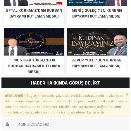
EFTAL KORKMAZ’DAN KURBAN
MERİÇ GÜLEÇ’TEN KURBAN
BAYRAMI KUTLAMA MESAJI
BAYRAMI KUTLAMA MESAJI
MUSTAFA YÜKSEL’DEN
ALPER YÜCEL’DEN KURBAN
KURBAN BAYRAMI KUTLAMA
BAYRAMI KUTLAMA MESAJI
MESAJI
HABER HAKKINDA GÖRÜŞ BELİRT
YASAL UYARI!
Suç teşkil edecek, yasadışı, tehditkar, rahatsız edici, hakaret ve
küfür içeren, aşağılayıcı, küçük düşürücü, kaba, pornografik, ahlaka aykırı, kişilik
haklarına zarar verici ya da benzeri niteliklerde içeriklerden doğan her türlü
mali, hukuki, cezai, idari sorumluluk içeriği gönderen kişiye aittir.