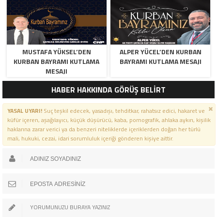
MUSTAFA YÜKSEL’DEN
ALPER YÜCEL’DEN KURBAN
KURBAN BAYRAMI KUTLAMA
BAYRAMI KUTLAMA MESAJI
MESAJI
HABER HAKKINDA GÖRÜŞ BELİRT
YASAL UYARI!
Suç teşkil edecek, yasadışı, tehditkar, rahatsız edici, hakaret ve
küfür içeren, aşağılayıcı, küçük düşürücü, kaba, pornografik, ahlaka aykırı, kişilik
haklarına zarar verici ya da benzeri niteliklerde içeriklerden doğan her türlü
mali, hukuki, cezai, idari sorumluluk içeriği gönderen kişiye aittir.