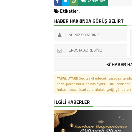
Yorum Yaz
Etiketler :
HABER HAKKINDA GÖRÜŞ BELİRT
HABER H
YASAL UYARI!
Suç teşkil edecek, yasadışı, tehdit
kaba, pornografik, ahlaka aykırı, kişilik haklarına
hukuki, cezai, idari sorumluluk içeriği gönderen ki
İLGİLİ HABERLER