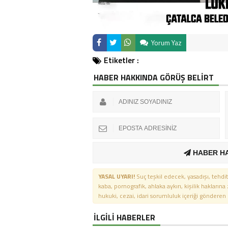
Yorum Yaz
Etiketler :
HABER HAKKINDA GÖRÜŞ BELİRT
HABER H
YASAL UYARI!
Suç teşkil edecek, yasadışı, tehdit
kaba, pornografik, ahlaka aykırı, kişilik haklarına
hukuki, cezai, idari sorumluluk içeriği gönderen ki
İLGİLİ HABERLER