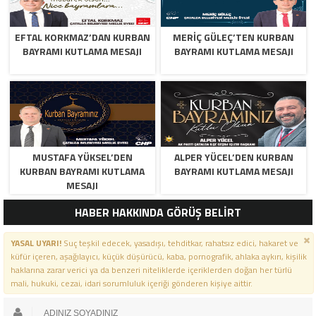
EFTAL KORKMAZ’DAN KURBAN
MERİÇ GÜLEÇ’TEN KURBAN
BAYRAMI KUTLAMA MESAJI
BAYRAMI KUTLAMA MESAJI
MUSTAFA YÜKSEL’DEN
ALPER YÜCEL’DEN KURBAN
KURBAN BAYRAMI KUTLAMA
BAYRAMI KUTLAMA MESAJI
MESAJI
HABER HAKKINDA GÖRÜŞ BELİRT
YASAL UYARI!
Suç teşkil edecek, yasadışı, tehditkar, rahatsız edici, hakaret ve
küfür içeren, aşağılayıcı, küçük düşürücü, kaba, pornografik, ahlaka aykırı, kişilik
haklarına zarar verici ya da benzeri niteliklerde içeriklerden doğan her türlü
mali, hukuki, cezai, idari sorumluluk içeriği gönderen kişiye aittir.