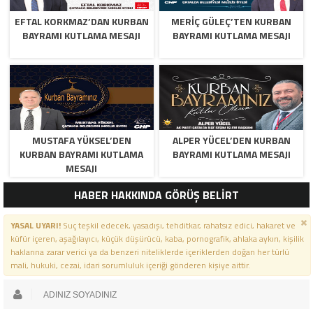
EFTAL KORKMAZ’DAN KURBAN
MERİÇ GÜLEÇ’TEN KURBAN
BAYRAMI KUTLAMA MESAJI
BAYRAMI KUTLAMA MESAJI
MUSTAFA YÜKSEL’DEN
ALPER YÜCEL’DEN KURBAN
KURBAN BAYRAMI KUTLAMA
BAYRAMI KUTLAMA MESAJI
MESAJI
HABER HAKKINDA GÖRÜŞ BELİRT
YASAL UYARI!
Suç teşkil edecek, yasadışı, tehditkar, rahatsız edici, hakaret ve
küfür içeren, aşağılayıcı, küçük düşürücü, kaba, pornografik, ahlaka aykırı, kişilik
haklarına zarar verici ya da benzeri niteliklerde içeriklerden doğan her türlü
mali, hukuki, cezai, idari sorumluluk içeriği gönderen kişiye aittir.