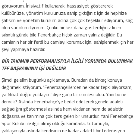
görüyorum. İnisiyatif kullanarak, hassasiyet göstererek
kulübünüze, yönetim kurulunuza sahip çıktığınız için de hepinize
şahsım ve yönetim kurulum adına çok çok teşekkür ediyorum, sağ
olun var olun diyorum. Çünkü bir kez daha gösterdiğiniz ki en
sıkıntılı günde bile Fenerbahçe hiçbir zaman yalnız değildir. Bu
camianın her bir ferdi bu camiayı korumak için, sahiplenmek için her
şeyi yapmaya hazırdır.
BİR TAKIMIN PERFORMANSIYLA İLGİLİ YORUMDA BULUNMAK
TFF BAŞKANININ İŞİ DEĞİLDİR
Şimdi gelelim bugünkü açıklamaya. Buradan da birkaç konuya
değinmek istiyorum. ‘Fenerbahçelilerden ne kadar tepki alıyorsam,
ya Nihat doğru yoldayım’ diye garip bir cümlesi oldu. Yani bu ne
demek? Aslında Fenerbahçe’ye bedel ödeterek genele adaleti
sağladığını göstermesi aslında hem vicdanen hem de adaletin
doğasına ve tanımına çok ters gelen bir unsurdur. Yani Fenerbahçe
Spor Kulübü ile ilgili almış olduğu kararlarla, tutumuyla,
yaklaşımıyla aslında kendisinin ne kadar adaletli bir federasyon