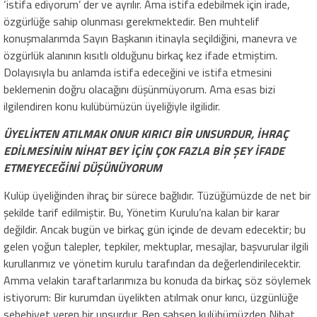
‘istifa ediyorum’ der ve ayrılır. Ama istifa edebilmek için irade,
özgürlüğe sahip olunması gerekmektedir. Ben muhtelif
konuşmalarımda Sayın Başkanın itinayla seçildiğini, manevra ve
özgürlük alanının kısıtlı olduğunu birkaç kez ifade etmiştim.
Dolayısıyla bu anlamda istifa edeceğini ve istifa etmesini
beklemenin doğru olacağını düşünmüyorum. Ama esas bizi
ilgilendiren konu kulübümüzün üyeliğiyle ilgilidir.
ÜYELİKTEN ATILMAK ONUR KIRICI BİR UNSURDUR, İHRAÇ
EDİLMESİNİN NİHAT BEY İÇİN ÇOK FAZLA BİR ŞEY İFADE
ETMEYECEĞİNİ DÜŞÜNÜYORUM
Kulüp üyeliğinden ihraç bir sürece bağlıdır. Tüzüğümüzde de net bir
şekilde tarif edilmiştir. Bu, Yönetim Kurulu’na kalan bir karar
değildir. Ancak bugün ve birkaç gün içinde de devam edecektir; bu
gelen yoğun talepler, tepkiler, mektuplar, mesajlar, başvurular ilgili
kurullarımız ve yönetim kurulu tarafından da değerlendirilecektir.
Amma velakin taraftarlarımıza bu konuda da birkaç söz söylemek
istiyorum: Bir kurumdan üyelikten atılmak onur kırıcı, üzgünlüğe
sebebiyet veren bir unsurdur. Ben şahsen kulübümüzden Nihat