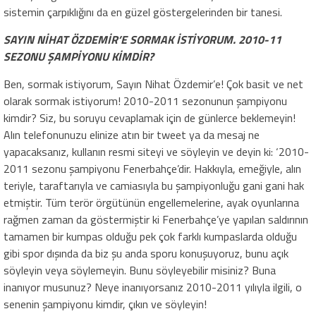
sistemin çarpıklığını da en güzel göstergelerinden bir tanesi.
SAYIN NİHAT ÖZDEMİR’E SORMAK İSTİYORUM. 2010-11
SEZONU ŞAMPİYONU KİMDİR?
Ben, sormak istiyorum, Sayın Nihat Özdemir’e! Çok basit ve net
olarak sormak istiyorum! 2010-2011 sezonunun şampiyonu
kimdir? Siz, bu soruyu cevaplamak için de günlerce beklemeyin!
Alın telefonunuzu elinize atın bir tweet ya da mesaj ne
yapacaksanız, kullanın resmi siteyi ve söyleyin ve deyin ki: ‘2010-
2011 sezonu şampiyonu Fenerbahçe’dir. Hakkıyla, emeğiyle, alın
teriyle, taraftarıyla ve camiasıyla bu şampiyonluğu gani gani hak
etmiştir. Tüm terör örgütünün engellemelerine, ayak oyunlarına
rağmen zaman da göstermiştir ki Fenerbahçe’ye yapılan saldırının
tamamen bir kumpas olduğu pek çok farklı kumpaslarda olduğu
gibi spor dışında da biz şu anda sporu konuşuyoruz, bunu açık
söyleyin veya söylemeyin. Bunu söyleyebilir misiniz? Buna
inanıyor musunuz? Neye inanıyorsanız 2010-2011 yılıyla ilgili, o
senenin şampiyonu kimdir, çıkın ve söyleyin!