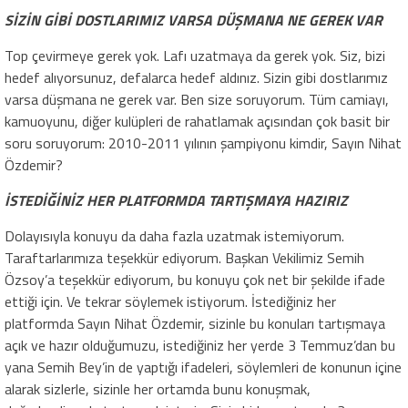
SİZİN GİBİ DOSTLARIMIZ VARSA DÜŞMANA NE GEREK VAR
Top çevirmeye gerek yok. Lafı uzatmaya da gerek yok. Siz, bizi
hedef alıyorsunuz, defalarca hedef aldınız. Sizin gibi dostlarımız
varsa düşmana ne gerek var. Ben size soruyorum. Tüm camiayı,
kamuoyunu, diğer kulüpleri de rahatlamak açısından çok basit bir
soru soruyorum: 2010-2011 yılının şampiyonu kimdir, Sayın Nihat
Özdemir?
İSTEDİĞİNİZ HER PLATFORMDA TARTIŞMAYA HAZIRIZ
Dolayısıyla konuyu da daha fazla uzatmak istemiyorum.
Taraftarlarımıza teşekkür ediyorum. Başkan Vekilimiz Semih
Özsoy’a teşekkür ediyorum, bu konuyu çok net bir şekilde ifade
ettiği için. Ve tekrar söylemek istiyorum. İstediğiniz her
platformda Sayın Nihat Özdemir, sizinle bu konuları tartışmaya
açık ve hazır olduğumuzu, istediğiniz her yerde 3 Temmuz’dan bu
yana Semih Bey’in de yaptığı ifadeleri, söylemleri de konunun içine
alarak sizlerle, sizinle her ortamda bunu konuşmak,