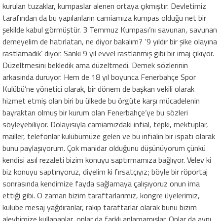
kurulan tuzaklar, kumpaslar alenen ortaya çıkmıştır. Devletimiz
tarafından da bu yapılanların camiamıza kumpas olduğu net bir
şekilde kabul görmüştür. 3 Temmuz Kumpası’nı savunan, savunan
demeyelim de hatırlatan, ne diyor bakalım? ‘9 yıldır bir şike olayına
rastlamadık’ diyor. Sanki 9 yıl evvel rastlanmış gibi bir imaj çıkıyor.
Düzeltmesini bekledik ama düzeltmedi. Demek sözlerinin
arkasında duruyor. Hem de 18 yıl boyunca Fenerbahçe Spor
Kulübü’ne yönetici olarak, bir dönem de başkan vekili olarak
hizmet etmiş olan biri bu ülkede bu örgüte karşı mücadelenin
bayraktarı olmuş bir kurum olan Fenerbahçe’ye bu sözleri
söyleyebiliyor. Dolayısıyla camiamızdaki infial, tepki, mektuplar,
mailler, telefonlar kulübümüze gelen ve bu infialin bir ispatı olarak
bunu paylaşıyorum. Çok manidar olduğunu düşünüyorum çünkü
kendisi asıl rezaleti bizim konuyu saptırmamıza bağlıyor. Velev ki
biz konuyu saptırıyoruz, diyelim ki fırsatçıyız; böyle bir röportaj
sonrasında kendimize fayda sağlamaya çalışıyoruz onun ima
ettiği gibi. O zaman bizim taraftarlarımız, kongre üyelerimiz,
kulübe mesaj yağdıranlar, rakip taraftarlar olarak bunu bizim
aleyhimize kullananlar, onlar da farklı anlamamışlar. Onlar da aynı