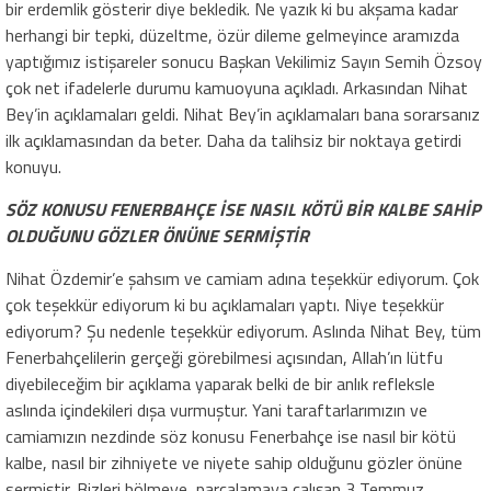
bir erdemlik gösterir diye bekledik. Ne yazık ki bu akşama kadar
herhangi bir tepki, düzeltme, özür dileme gelmeyince aramızda
yaptığımız istişareler sonucu Başkan Vekilimiz Sayın Semih Özsoy
çok net ifadelerle durumu kamuoyuna açıkladı. Arkasından Nihat
Bey’in açıklamaları geldi. Nihat Bey’in açıklamaları bana sorarsanız
ilk açıklamasından da beter. Daha da talihsiz bir noktaya getirdi
konuyu.
SÖZ KONUSU FENERBAHÇE İSE NASIL KÖTÜ BİR KALBE SAHİP
OLDUĞUNU GÖZLER ÖNÜNE SERMİŞTİR
Nihat Özdemir’e şahsım ve camiam adına teşekkür ediyorum. Çok
çok teşekkür ediyorum ki bu açıklamaları yaptı. Niye teşekkür
ediyorum? Şu nedenle teşekkür ediyorum. Aslında Nihat Bey, tüm
Fenerbahçelilerin gerçeği görebilmesi açısından, Allah’ın lütfu
diyebileceğim bir açıklama yaparak belki de bir anlık refleksle
aslında içindekileri dışa vurmuştur. Yani taraftarlarımızın ve
camiamızın nezdinde söz konusu Fenerbahçe ise nasıl bir kötü
kalbe, nasıl bir zihniyete ve niyete sahip olduğunu gözler önüne
sermiştir. Bizleri bölmeye, parçalamaya çalışan 3 Temmuz