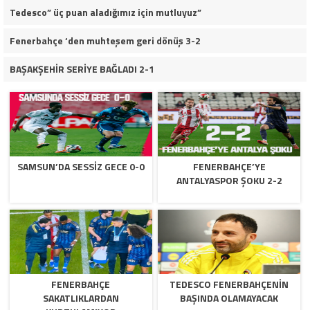
Tedesco” üç puan aladığımız için mutluyuz”
Fenerbahçe ‘den muhteşem geri dönüş 3-2
BAŞAKŞEHİR SERİYE BAĞLADI 2-1
SAMSUN’DA SESSIZ GECE 0-0
FENERBAHÇE’YE
ANTALYASPOR ŞOKU 2-2
FENERBAHÇE
TEDESCO FENERBAHÇENIN
SAKATLIKLARDAN
BAŞINDA OLAMAYACAK