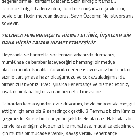
değerlendirmek, tartışmak isteriz. Sizin birkaç ortamda 3
Temmuz’la ilgili ifadeniz oldu, ‘ben bir konuşursam şöyle olur,
böyle olur.’ Hodri meydan diyoruz, Sayın Özdemir. Ne istiyorsanız
söyleyin.
YILLARCA FENERBAHÇE’YE HİZMET ETTİNİZ, İNŞALLAH BİR
DAHA HİÇBİR ZAMAN HİZMET ETMEZSİNİZ
Heyecanla ve hararetle sözlerinizin arkanızda durmanızı,
mümkünse de beraber isteyeceğiniz herhangi bir medya
platformunda, kanalda, radyoda nerede istiyorsanız bu konuları
sizinle tartışmaya hazır olduğumuzu ve çok arzuladığımızı da
bilmenizi istiyoruz. Evet, yıllarca Fenerbahçe’ye hizmet ettiniz,
inşallah bir daha hiçbir zaman hizmet etmezseniz.
Tekrardan kamuoyundan özür diliyorum, böyle bir konuyla meşgul
ettiğim için ama biz 9 senedir çok çektik, 3 Temmuz bizim Kırmızı
Çizgimizdir. Kimse bu konuyu bu şekilde ele alamaz. Hakkıyla, alın
teriyle kazandığımız kupamızı bile muhafaza, müdafaa edebilmek
için müthiş bir mücadele verdik, savaş verdik. Fenerbahçe