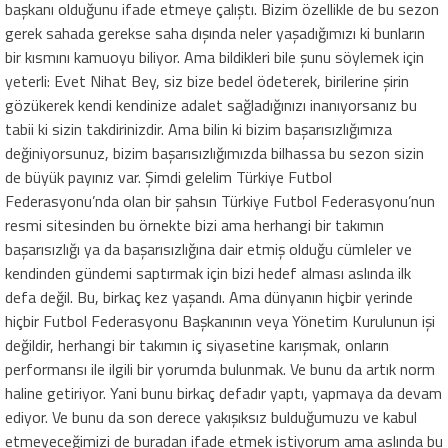
başkanı olduğunu ifade etmeye çalıştı. Bizim özellikle de bu sezon
gerek sahada gerekse saha dışında neler yaşadığımızı ki bunların
bir kısmını kamuoyu biliyor. Ama bildikleri bile şunu söylemek için
yeterli: Evet Nihat Bey, siz bize bedel ödeterek, birilerine şirin
gözükerek kendi kendinize adalet sağladığınızı inanıyorsanız bu
tabii ki sizin takdirinizdir. Ama bilin ki bizim başarısızlığımıza
değiniyorsunuz, bizim başarısızlığımızda bilhassa bu sezon sizin
de büyük payınız var. Şimdi gelelim Türkiye Futbol
Federasyonu’nda olan bir şahsın Türkiye Futbol Federasyonu’nun
resmi sitesinden bu örnekte bizi ama herhangi bir takımın
başarısızlığı ya da başarısızlığına dair etmiş olduğu cümleler ve
kendinden gündemi saptırmak için bizi hedef alması aslında ilk
defa değil. Bu, birkaç kez yaşandı. Ama dünyanın hiçbir yerinde
hiçbir Futbol Federasyonu Başkanının veya Yönetim Kurulunun işi
değildir, herhangi bir takımın iç siyasetine karışmak, onların
performansı ile ilgili bir yorumda bulunmak. Ve bunu da artık norm
haline getiriyor. Yani bunu birkaç defadır yaptı, yapmaya da devam
ediyor. Ve bunu da son derece yakışıksız bulduğumuzu ve kabul
etmeyeceğimizi de buradan ifade etmek istiyorum ama aslında bu