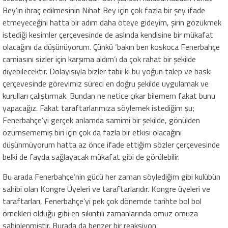
Bey’in ihraç edilmesinin Nihat Bey için çok fazla bir şey ifade
etmeyeceğini hatta bir adım daha öteye gideyim, şirin gözükmek
istediği kesimler çerçevesinde de aslında kendisine bir mükafat
olacağını da düşünüyorum. Çünkü ‘bakın ben koskoca Fenerbahçe
camiasını sizler için karşıma aldım’ı da çok rahat bir şekilde
diyebilecektir. Dolayısıyla bizler tabii ki bu yoğun talep ve baskı
çerçevesinde görevimiz süreci en doğru şekilde uygulamak ve
kurulları çalıştırmak. Bundan ne netice çıkar bilemem fakat bunu
yapacağız. Fakat taraftarlarımıza söylemek istediğim şu;
Fenerbahçe’yi gerçek anlamda samimi bir şekilde, gönülden
özümsememiş biri için çok da fazla bir etkisi olacağını
düşünmüyorum hatta az önce ifade ettiğim sözler çerçevesinde
belki de fayda sağlayacak mükafat gibi de görülebilir.
Bu arada Fenerbahçe’nin gücü her zaman söylediğim gibi kulübün
sahibi olan Kongre Üyeleri ve taraftarlarıdır. Kongre üyeleri ve
taraftarları, Fenerbahçe’yi pek çok dönemde tarihte bol bol
örnekleri olduğu gibi en sıkıntılı zamanlarında omuz omuza
sahiplenmiştir. Burada da benzer bir reaksiyon