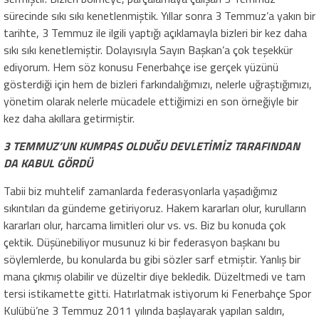
sürecinde sıkı sıkı kenetlenmiştik. Yıllar sonra 3 Temmuz’a yakın bir
tarihte, 3 Temmuz ile ilgili yaptığı açıklamayla bizleri bir kez daha
sıkı sıkı kenetlemiştir. Dolayısıyla Sayın Başkan’a çok teşekkür
ediyorum. Hem söz konusu Fenerbahçe ise gerçek yüzünü
gösterdiği için hem de bizleri farkındalığımızı, nelerle uğraştığımızı,
yönetim olarak nelerle mücadele ettiğimizi en son örneğiyle bir
kez daha akıllara getirmiştir.
3 TEMMUZ’UN KUMPAS OLDUĞU DEVLETİMİZ TARAFINDAN
DA KABUL GÖRDÜ
Tabii biz muhtelif zamanlarda federasyonlarla yaşadığımız
sıkıntıları da gündeme getiriyoruz. Hakem kararları olur, kurulların
kararları olur, harcama limitleri olur vs. vs. Biz bu konuda çok
çektik. Düşünebiliyor musunuz ki bir federasyon başkanı bu
söylemlerde, bu konularda bu gibi sözler sarf etmiştir. Yanlış bir
mana çıkmış olabilir ve düzeltir diye bekledik. Düzeltmedi ve tam
tersi istikamette gitti. Hatırlatmak istiyorum ki Fenerbahçe Spor
Kulübü’ne 3 Temmuz 2011 yılında başlayarak yapılan saldırı,