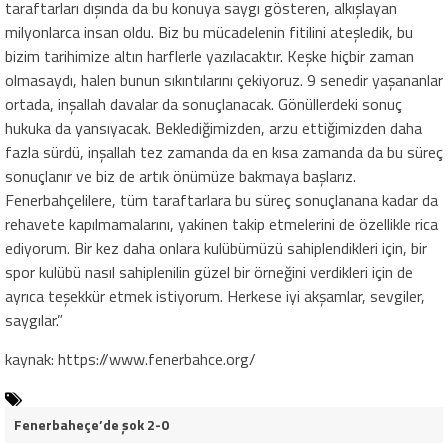
taraftarları dışında da bu konuya saygı gösteren, alkışlayan
milyonlarca insan oldu. Biz bu mücadelenin fitilini ateşledik, bu
bizim tarihimize altın harflerle yazılacaktır. Keşke hiçbir zaman
olmasaydı, halen bunun sıkıntılarını çekiyoruz. 9 senedir yaşananlar
ortada, inşallah davalar da sonuçlanacak. Gönüllerdeki sonuç
hukuka da yansıyacak. Beklediğimizden, arzu ettiğimizden daha
fazla sürdü, inşallah tez zamanda da en kısa zamanda da bu süreç
sonuçlanır ve biz de artık önümüze bakmaya başlarız.
Fenerbahçelilere, tüm taraftarlara bu süreç sonuçlanana kadar da
rehavete kapılmamalarını, yakinen takip etmelerini de özellikle rica
ediyorum. Bir kez daha onlara kulübümüzü sahiplendikleri için, bir
spor kulübü nasıl sahiplenilin güzel bir örneğini verdikleri için de
ayrıca teşekkür etmek istiyorum. Herkese iyi akşamlar, sevgiler,
saygılar.”
kaynak: https://www.fenerbahce.org/
Fenerbaheçe’de şok 2-0