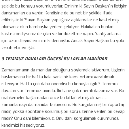
şekilde bu konuyu yorumluyorlar. Eminim ki Sayın Başkan’ın iletişim
danışmanları da vardır. Kendisine de bu net bir şekilde ifade
edilmiştir ki ‘Sayın Başkan yaptığınız açıklamalar ne kastetmiş
olursanız olun bambaşka yerlere çekiliyor. Hakikaten bunları
kastetmediyseniz de çıkın ve bir düzeltme yapın. Yanlış anlama
için özür dileyin.’ eminim ki denmiştir. Ancak Sayın Başkan bu yolu
tercih etmemiştir.
3 TEMMUZ DAVALARI ÖNCESİ BU LAFLAR MANİDAR
Zamanlamanın da manidar olduğunu söylemek istiyorum. Liglerin
başlamasına bir hafta kala sanki bir kaos ortamı yaratılmak
isteniyor. Hatta çok daha önemlisi bu konuyla ilgili 3 Temmuz
davaları var Temmuz ayında. İki tane çok önemli davamız var. Bu
mahkemeler başlamadan önce bu lafları etmiş olması….
zamanlamayı da manidar buluyorum. Bu kurgulanmış bir röportaj
mıdır, yoksa spontane sorulmuş bir soru üzerine verilen bir cevap
mıdır? Onu dahi bilemiyoruz. Onu dahi sorgulamak durumunda
kendimizi hissediyoruz.