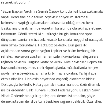
iletmek istiyorum.”
“Sayın Başkan Vekilimiz Semih Özsoy konuyla ilgili bazı açıklamalar
yaptı. Kendisine de özellikle teşekkür ediyorum. Kelimesi
kelimesine yaptığı açıklamaların arkasında olduğumuzu hem
Başkanınız olarak hem de yönetim kurulumuz olarak ifade etmek
istiyorum. Gönül isterdi ki bu süreçte bu gibi konularla spor
dünyasını, camiamızı üzecek, kıracak konularla meşgul olmasaydık
ama olmak zorundayız. Hatta biz bekledik. Dün gece ilk
açıklamadan sonra gelen yoğun tepkiler ve bizim herhangi bir
refleks, reaksiyon göstermememizden kaynaklanan eleştirilere
rağmen bekledik. Bugüne kadar bekledik. Niye bekledik? Hepimizin
hayatında konuşurken, canlı röportajlarda, mülakatlarda bir şey
söylemek isteyebiliriz ama farklı bir mana çıkabilir. Yanlış ifade
etmiş olabiliriz. Herkesin hayatında yaşadığı olaylardan biridir.
Dolayısıyla bekledik. Hata yapmak insana mahsus, özür dilemek
ise bir erdemdir. Belki Türkiye Futbol Federasyonu Başkanı Sayın
Nihat Özdemir bir açıklık getirir, onu demek istemedim, şöyle
demek istedim der diye tüm tepkilere rağmen bekledik. Özür diler,