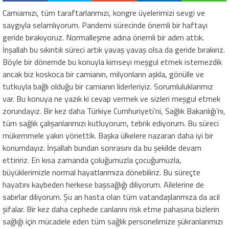
Camiamızı, tüm taraftarlarımızı, kongre üyelerimizi sevgi ve
saygıyla selamlıyorum. Pandemi sürecinde önemli bir haftayı
geride bırakıyoruz. Normalleşme adına önemli bir adım attık.
İnşallah bu sıkıntılı süreci artık yavaş yavaş olsa da geride bırakırız.
Böyle bir dönemde bu konuyla kimseyi meşgul etmek istemezdik
ancak biz koskoca bir camianın, milyonların aşkla, gönülle ve
tutkuyla bağlı olduğu bir camianın liderleriyiz. Sorumluluklarımız
var. Bu konuya ne yazık ki cevap vermek ve sizleri meşgul etmek
zorundayız. Bir kez daha Türkiye Cumhuriyeti’ni, Sağlık Bakanlığı’nı,
tüm sağlık çalışanlarımızı kutluyorum, tebrik ediyorum. Bu süreci
mükemmele yakın yönettik. Başka ülkelere nazaran daha iyi bir
konumdayız. İnşallah bundan sonrasını da bu şekilde devam
ettiririz. En kısa zamanda çoluğumuzla çocuğumuzla,
büyüklerimizle normal hayatlarımıza dönebiliriz. Bu süreçte
hayatını kaybeden herkese başsağlığı diliyorum. Ailelerine de
sabırlar diliyorum. Şu an hasta olan tüm vatandaşlarımıza da acil
şifalar. Bir kez daha cephede canlarını risk etme pahasına bizlerin
sağlığı için mücadele eden tüm sağlık personelimize şükranlarımızı