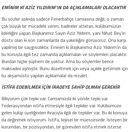
EMİNİM Kİ AZİZ YILDIRIM’IN DA AÇIKLAMALARI OLACAKTIR
Bu sözler aslında sadece Fenerbahçe camiasına değil; o zaman
çok büyük bir mücadele veren, badireler atlatan, kulübümüzün
liderliğini yapan Başkanımız Sayın Aziz Yıldırım, yani Nihat Bey’in
dostu olan ki son zamanlarda da yakınlığını görüyoruz. Ona karşı
yapılmış bir saygısızlıktır. Eminim ki Başkanımız Aziz Yıldırım’ın da
bu konuyla ilgili tez zamanda açıklamaları ve söylemleri olacaktır.
Bundan hiçbir şüphem de yoktur. Ama bu söylemler bence
maksadını aşmıştır. Bunu düzeltmek için veya açıklık getirmek için
bu akşamüstü yapılan açıklamalar da rezalet.
İSTİFA EDEBİLMEK İÇİN İRADEYE SAHİP OLMAK GEREKİR
Biliyorum çok tepki var. Camiamızda iki yönde tepki var.
Federasyondan istifa etmesiyle ilgili tepkiler var. Kulübümüze
gelen kulüp üyeliğinden ihracıyla ilgili de tepkiler var. Bu iki konuya
da değinmek istiyorum. İstifa, kişisel bir müessesedir. İsteyen bir
kurumdan, bir pozisyondan, bir görevden istifa etmek isterse