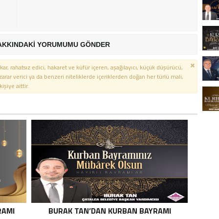
AKKINDAKİ YORUMUMU GÖNDER
kar, rahatsız edici, hakaret ve küfür içeren, aşağılayıcı, küçük düşürücü,
 zarar verici ya da benzeri niteliklerde içeriklerden doğan her türlü mali,
şiye aittir.
RAMI
BURAK TAN’DAN KURBAN BAYRAMI