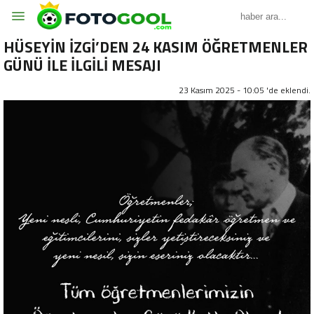
HÜSEYİN İZGİ’DEN 24 KASIM ÖĞRETMENLER
GÜNÜ İLE İLGİLİ MESAJI
23 Kasım 2025 - 10:05 'de eklendi.