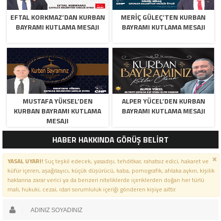
EFTAL KORKMAZ’DAN KURBAN
MERİÇ GÜLEÇ’TEN KURBAN
BAYRAMI KUTLAMA MESAJI
BAYRAMI KUTLAMA MESAJI
MUSTAFA YÜKSEL’DEN
ALPER YÜCEL’DEN KURBAN
KURBAN BAYRAMI KUTLAMA
BAYRAMI KUTLAMA MESAJI
MESAJI
HABER HAKKINDA GÖRÜŞ BELİRT
YASAL UYARI!
Suç teşkil edecek, yasadışı, tehditkar, rahatsız edici, hakaret ve
küfür içeren, aşağılayıcı, küçük düşürücü, kaba, pornografik, ahlaka aykırı, kişilik
haklarına zarar verici ya da benzeri niteliklerde içeriklerden doğan her türlü
mali, hukuki, cezai, idari sorumluluk içeriği gönderen kişiye aittir.