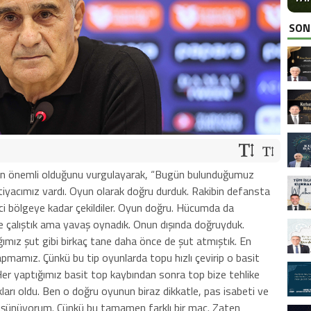
SON
ın önemli olduğunu vurgulayarak, “Bugün bulunduğumuz
iyacımız vardı. Oyun olarak doğru durduk. Rakibin defansta
rinci bölgeye kadar çekildiler. Oyun doğru. Hücumda da
çalıştık ama yavaş oynadık. Onun dışında doğruyduk.
ığımız şut gibi birkaç tane daha önce de şut atmıştık. En
pmamız. Çünkü bu tip oyunlarda topu hızlı çevirip o basit
er yaptığımız basit top kaybından sonra top bize tehlike
takları oldu. Ben o doğru oyunun biraz dikkatle, pas isabeti ve
ı düşünüyorum. Çünkü bu tamamen farklı bir maç. Zaten