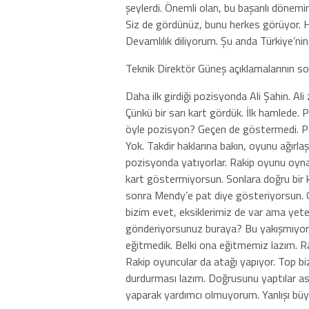
şeylerdi. Önemli olan, bu başarılı döne
Siz de gördünüz, bunu herkes görüyor. H
Devamlılık diliyorum. Şu anda Türkiye’nin
Teknik Direktör Güneş açıklamalarının so
Daha ilk girdiği pozisyonda Ali Şahin. Ali
Çünkü bir sarı kart gördük. İlk hamlede
öyle pozisyon? Geçen de göstermedi. Pek
Yok. Takdir haklarına bakın, oyunu ağırlaş
pozisyonda yatıyorlar. Rakip oyunu oy
kart göstermiyorsun. Sonlara doğru bir 
sonra Mendy’e pat diye gösteriyorsun. G
bizim evet, eksiklerimiz de var ama yete
gönderiyorsunuz buraya? Bu yakışmıyor, 
eğitmedik. Belki ona eğitmemiz lazım. 
Rakip oyuncular da atağı yapıyor. Top biz
durdurması lazım. Doğrusunu yaptılar asl
yaparak yardımcı olmuyorum. Yanlışı b