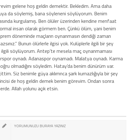
revim gelene hoş geldin demektir. Bekledim. Ama daha
cuya da söylemiş, bana söyleneni söylüyorum. Benim
sında kurgulamış. Ben ölüler üzerinden kendine menfaat
ormal insan olarak görmem ben. Çünkü ölüm, yani benim
deprem döneminde maçların oynanmasın dendiği zaman
nız.” Bunun ölürlerle ilgisi yok. Kulüplerle ilgili bir şey
a ilgili söylüyorum. Antep’te mesela maç oynanmaması
mirspor oynadı. Adanaspor oynamadı. Malatya oynadı. Karma
bu doğru olmadığını söyledim. Hatay’da benim dünürüm var.
ittim. Siz benimle güya aklımnca şark kurnazlığıyla bir şey
kincisi de hoş geldin demek benim görevim. Ondan sonra
rde. Allah yolunu açık etsin.