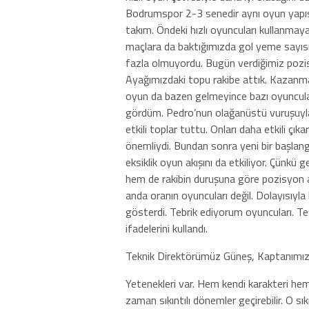
Bodrumspor 2-3 senedir aynı oyun yapısı
takım. Öndeki hızlı oyuncuları kullanmaya
maçlara da baktığımızda gol yeme sayısı
fazla olmuyordu. Bugün verdiğimiz pozis
Ayağımızdaki topu rakibe attık. Kazanm
oyun da bazen gelmeyince bazı oyuncuları
gördüm. Pedro’nun olağanüstü vuruşuy
etkili toplar tuttu. Onları daha etkili çı
önemliydi. Bundan sonra yeni bir başlangıç
eksiklik oyun akışını da etkiliyor. Çünk
hem de rakibin duruşuna göre pozisyon 
anda oranın oyuncuları değil. Dolayısıyla
gösterdi. Tebrik ediyorum oyuncuları. T
ifadelerini kullandı.
Teknik Direktörümüz Güneş, Kaptanımız Uğu
Yetenekleri var. Hem kendi karakteri he
zaman sıkıntılı dönemler geçirebilir. O 