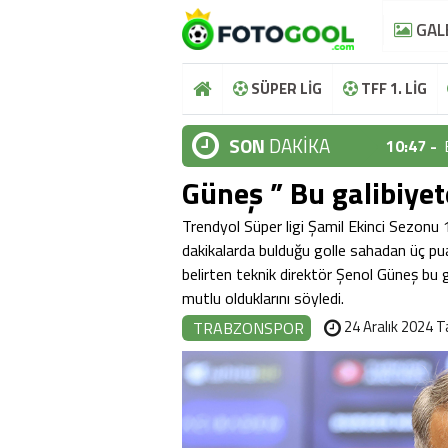
GAL
SÜPER LİG
TFF 1. LİG
SON
DAKİKA
10:47 -
Güneş ” Bu galibiyet
10:44 -
10:37 -
Trendyol Süper ligi Şamil Ekinci Sezon
dakikalarda bulduğu golle sahadan üç pua
10:36 -
belirten teknik direktör Şenol Güneş bu ga
mutlu olduklarını söyledi.
10:48 -
24 Aralık 2024 T
TRABZONSPOR
10:47 -
10:44 -
10:37 -