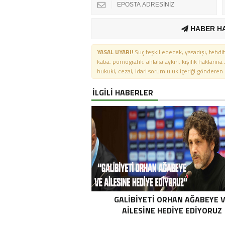
HABER H
YASAL UYARI!
Suç teşkil edecek, yasadışı, tehdit
kaba, pornografik, ahlaka aykırı, kişilik haklarına
hukuki, cezai, idari sorumluluk içeriği gönderen ki
İLGİLİ HABERLER
GALIBIYETI ORHAN AĞABEYE 
AILESINE HEDIYE EDIYORUZ