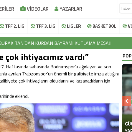
ERİLER
VİDEOLAR
YAZARLAR
TFF 2. LİG
TFF 3. LİG
LİGLER
BASKETBOL
V
BURAK TAN’DAN KURBAN BAYRAMI KUTLAMA MESAJI
e çok ihtiyacımız vardı”
İBRAHİM HALİL KOÇER’DEN KURBAN BAYRAMI KUTLAMA MESAJ
POP
LOKMAN NAROĞLU’NDAN KURBAN BAYRAMI KUTLAMA MESAJI
u 17. Haftasında sahasında Bodrumspor’u ağırlayan ve son
nla ayrılan Trabzonspor’un önemli bir galibiyete imza attığını
EFTAL KORKMAZ’DAN KURBAN BAYRAMI KUTLAMA MESAJI
libiyete çok ihtiyaçlarını olduklarını ve kazanadıkların için
AYHAN TUTUN’DAN KURBAN BAYRAMI KUTLAMA MESAJI
arihinde eklendi.
BURAK TAN’DAN KURBAN BAYRAMI KUTLAMA MESAJI
İBRAHİM HALİL KOÇER’DEN KURBAN BAYRAMI KUTLAMA MESAJ
LOKMAN NAROĞLU’NDAN KURBAN BAYRAMI KUTLAMA MESAJI
GÜ
SE
“F
YA