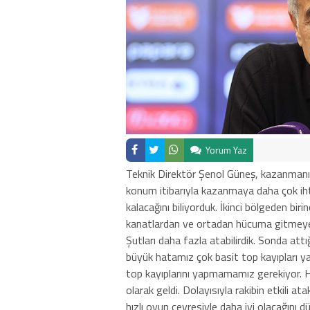
Yorum Yaz
Teknik Direktör Şenol Güneş, kazanman
konum itibarıyla kazanmaya daha çok iht
kalacağını biliyorduk. İkinci bölgeden bi
kanatlardan ve ortadan hücuma gitmeye 
Şutları daha fazla atabilirdik. Sonda att
büyük hatamız çok basit top kayıpları ya
top kayıplarını yapmamamız gerekiyor. H
olarak geldi. Dolayısıyla rakibin etkili a
hızlı oyun çevresiyle daha iyi olacağın