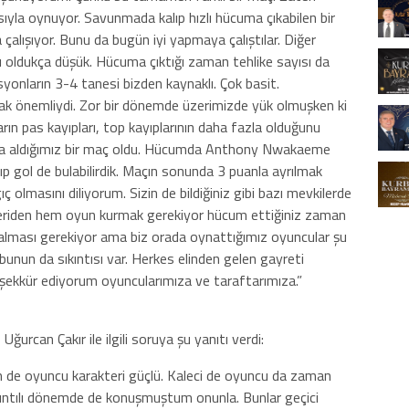
yla oynuyor. Savunmada kalıp hızlı hücuma çıkabilen bir
 çalışıyor. Bunu da bugün iyi yapmaya çalıştılar. Diğer
 oldukça düşük. Hücuma çıktığı zaman tehlike sayısı da
yonların 3-4 tanesi bizden kaynaklı. Çok basit.
ak önemliydi. Zor bir dönemde üzerimizde yük olmuşken ki
n pas kayıpları, top kayıplarının daha fazla olduğunu
la aldığımız bir maç oldu. Hücumda Anthony Nwakaeme
karıp gol de bulabilirdik. Maçın sonunda 3 puanla ayrılmak
 olmasını diliyorum. Sizin de bildiğiniz gibi bazı mevkilerde
ü geriden hem oyun kurmak gerekiyor hücum ettiğiniz zaman
alması gerekiyor ama biz orada oynattığımız oyuncular şu
 bunun da sıkıntısı var. Herkes elinden gelen gayreti
eşekkür ediyorum oyuncularımıza ve taraftarımıza.”
rcan Çakır ile ilgili soruya şu yanıtı verdi:
m de oyuncu karakteri güçlü. Kaleci de oyuncu da zaman
sıkıntılı dönemde de konuşmuştum onunla. Bunlar geçici