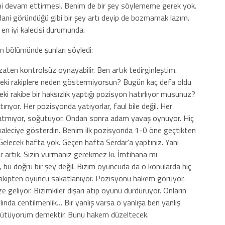
mini devam ettirmesi. Benim de bir şey söylememe gerek yok.
ani göründüğü gibi bir şey artı deyip de bozmamak lazım.
 en iyi kalecisi durumunda.
n bölümünde şunları söyledi:
 zaten kontrolsüz oynayabilir. Ben artık tedirginleştim.
. Peki rakiplere neden göstermiyorsun? Bugün kaç defa oldu
i rakibe bir haksızlık yaptığı pozisyon hatırlıyor musunuz?
tırıyor. Her pozisyonda yatıyorlar, faul bile değil. Her
natmıyor, soğutuyor. Ondan sonra adam yavaş oynuyor. Hiç
kaleciye gösterdin. Benim ilk pozisyonda 1-0 öne geçtikten
elecek hafta yok. Geçen hafta Serdar’a yaptınız. Yani
r artık. Sizin vurmanız gerekmez ki. İmtihana mı
bu doğru bir şey değil. Bizim oyuncuda da o konularda hiç
Rakipten oyuncu sakatlanıyor. Pozisyonu hakem görüyor.
e geliyor. Bizimkiler dışarı atıp oyunu durduruyor. Onların
ında centilmenlik… Bir yanlış varsa o yanlışa ben yanlış
üyütüyorum demektir. Bunu hakem düzeltecek.