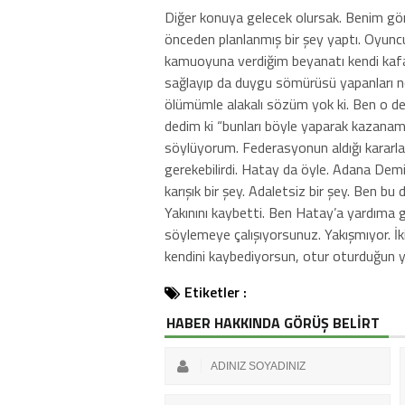
Diğer konuya gelecek olursak. Benim gö
önceden planlanmış bir şey yaptı. Oyun
kamuoyuna verdiğim beyanatı kendi kafa
sağlayıp da duygu sömürüsü yapanları n
ölümümle alakalı sözüm yok ki. Ben o 
dedim ki “bunları böyle yaparak kazanamazsı
söylüyorum. Federasyonun aldığı kararl
gerekebilirdi. Hatay da öyle. Adana De
karışık bir şey. Adaletsiz bir şey. Ben 
Yakınını kaybetti. Ben Hatay’a yardıma g
söylemeye çalışıyorsunuz. Yakışmıyor. İ
kendini kaybediyorsun, otur oturduğun ye
Etiketler :
HABER HAKKINDA GÖRÜŞ BELİRT