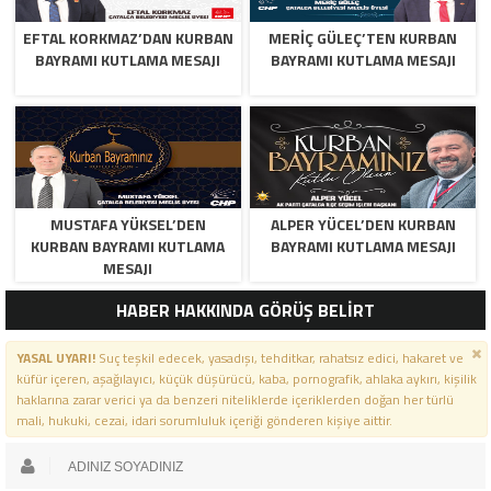
EFTAL KORKMAZ’DAN KURBAN
MERİÇ GÜLEÇ’TEN KURBAN
BAYRAMI KUTLAMA MESAJI
BAYRAMI KUTLAMA MESAJI
MUSTAFA YÜKSEL’DEN
ALPER YÜCEL’DEN KURBAN
KURBAN BAYRAMI KUTLAMA
BAYRAMI KUTLAMA MESAJI
MESAJI
HABER HAKKINDA GÖRÜŞ BELİRT
YASAL UYARI!
Suç teşkil edecek, yasadışı, tehditkar, rahatsız edici, hakaret ve
küfür içeren, aşağılayıcı, küçük düşürücü, kaba, pornografik, ahlaka aykırı, kişilik
haklarına zarar verici ya da benzeri niteliklerde içeriklerden doğan her türlü
mali, hukuki, cezai, idari sorumluluk içeriği gönderen kişiye aittir.