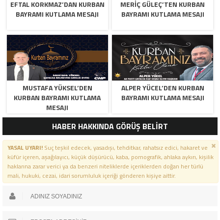
EFTAL KORKMAZ’DAN KURBAN
MERİÇ GÜLEÇ’TEN KURBAN
BAYRAMI KUTLAMA MESAJI
BAYRAMI KUTLAMA MESAJI
MUSTAFA YÜKSEL’DEN
ALPER YÜCEL’DEN KURBAN
KURBAN BAYRAMI KUTLAMA
BAYRAMI KUTLAMA MESAJI
MESAJI
HABER HAKKINDA GÖRÜŞ BELİRT
YASAL UYARI!
Suç teşkil edecek, yasadışı, tehditkar, rahatsız edici, hakaret ve
küfür içeren, aşağılayıcı, küçük düşürücü, kaba, pornografik, ahlaka aykırı, kişilik
haklarına zarar verici ya da benzeri niteliklerde içeriklerden doğan her türlü
mali, hukuki, cezai, idari sorumluluk içeriği gönderen kişiye aittir.