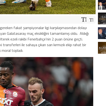
reken fakat şampiyonalar ligi karşılaşmasından dolayı
ayan Galatasaray maç eksikliğini tamamlamış oldu.
Aldıığı
lterek ezeli rakibi Fenerbahçe’nin 2 puan önüne geçti.
i transferleri ile sahaya çıkan sarı kırmızılı ekip rahat bir
k moral topladı.