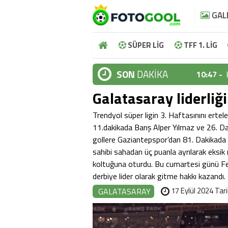
GAL
SÜPER LİG
TFF 1. LİG
SON
DAKİKA
10:47 -
Galatasaray liderliğ
10:44 -
10:37 -
Trendyol süper ligin 3. Haftasınını ert
11.dakikada Barış Alper Yılmaz ve 26. 
10:36 -
gollere Gaziantepspor’dan 81. Dakikada 
sahibi sahadan üç puanla ayrılarak eksik
10:48 -
koltuğuna oturdu. Bu cumartesi günü F
10:47 -
derbiye lider olarak gitme hakkı kazandı.
17 Eylül 2024 Tari
GALATASARAY
10:44 -
10:37 -