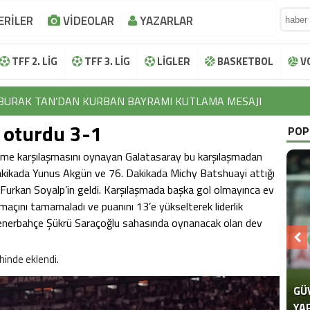
ERİLER
VİDEOLAR
YAZARLAR
TFF 2. LİG
TFF 3. LİG
LİGLER
BASKETBOL
V
BURAK TAN’DAN KURBAN BAYRAMI KUTLAMA MESAJI
i oturdu 3-1
İBRAHİM HALİL KOÇER’DEN KURBAN BAYRAMI KUTLAMA MESAJ
POP
LOKMAN NAROĞLU’NDAN KURBAN BAYRAMI KUTLAMA MESAJI
eleme karşılaşmasını oynayan Galatasaray bu karşılaşmadan
Dakikada Yunus Akgün ve 76. Dakikada Michy Batshuayi attığı
EFTAL KORKMAZ’DAN KURBAN BAYRAMI KUTLAMA MESAJI
Furkan Soyalp’in geldi. Karşılaşmada başka gol olmayınca ev
 maçını tamamaladı ve puanını 13’e yükselterek liderlik
AYHAN TUTUN’DAN KURBAN BAYRAMI KUTLAMA MESAJI
enerbahçe Şükrü Saraçoğlu sahasında oynanacak olan dev
BURAK TAN’DAN KURBAN BAYRAMI KUTLAMA MESAJI
hinde eklendi.
İBRAHİM HALİL KOÇER’DEN KURBAN BAYRAMI KUTLAMA MESAJ
LOKMAN NAROĞLU’NDAN KURBAN BAYRAMI KUTLAMA MESAJI
SE
SE
“F
TE