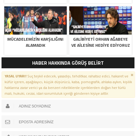
MÜCADELEMIZIN KARŞILIĞINI
GALIBIYETI ORHAN AĞABEYE
ALAMADIK
VE AILESINE HEDIYE EDIYORUZ
HABER HAKKINDA GÖRÜŞ BELİRT
YASAL UYARI!
Suç teşkil edecek, yasadışı, tehditkar, rahatsız edici, hakaret ve
küfür içeren, aşağılayıcı, küçük düşürücü, kaba, pornografik, ahlaka aykırı, kişilik
haklarına zarar verici ya da benzeri niteliklerde içeriklerden doğan her türlü
mali, hukuki, cezai, idari sorumluluk içeriği gönderen kişiye aittir.