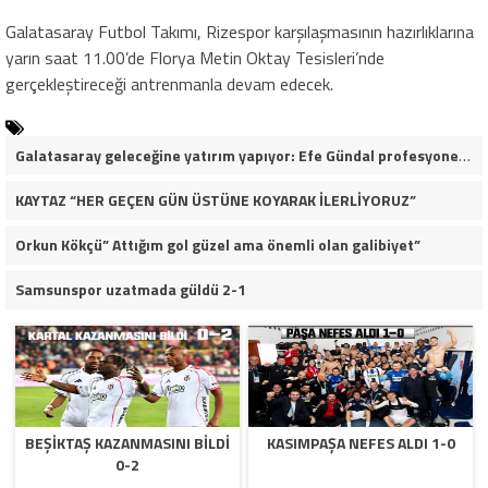
Galatasaray Futbol Takımı, Rizespor karşılaşmasının hazırlıklarına
yarın saat 11.00’de Florya Metin Oktay Tesisleri’nde
gerçekleştireceği antrenmanla devam edecek.
Galatasaray geleceğine yatırım yapıyor: Efe Gündal profesyonel sözleşmeye çok yakın
KAYTAZ “HER GEÇEN GÜN ÜSTÜNE KOYARAK İLERLİYORUZ”
Orkun Kökçü” Attığım gol güzel ama önemli olan galibiyet”
Samsunspor uzatmada güldü 2-1
BEŞIKTAŞ KAZANMASINI BILDI
KASIMPAŞA NEFES ALDI 1-0
0-2