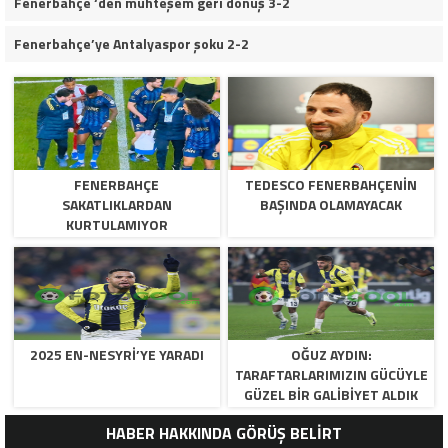
Fenerbahçe ‘den muhteşem geri dönüş 3-2
Fenerbahçe’ye Antalyaspor şoku 2-2
FENERBAHÇE
TEDESCO FENERBAHÇENIN
SAKATLIKLARDAN
BAŞINDA OLAMAYACAK
KURTULAMIYOR
2025 EN-NESYRI’YE YARADI
OĞUZ AYDIN:
TARAFTARLARIMIZIN GÜCÜYLE
GÜZEL BIR GALIBIYET ALDIK
HABER HAKKINDA GÖRÜŞ BELİRT