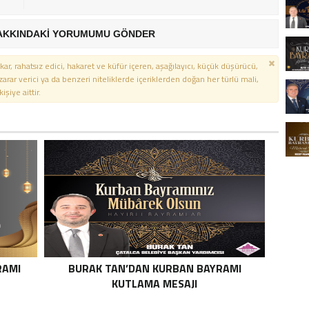
AKKINDAKİ YORUMUMU GÖNDER
kar, rahatsız edici, hakaret ve küfür içeren, aşağılayıcı, küçük düşürücü,
 zarar verici ya da benzeri niteliklerde içeriklerden doğan her türlü mali,
şiye aittir.
RAMI
BURAK TAN’DAN KURBAN BAYRAMI
KUTLAMA MESAJI