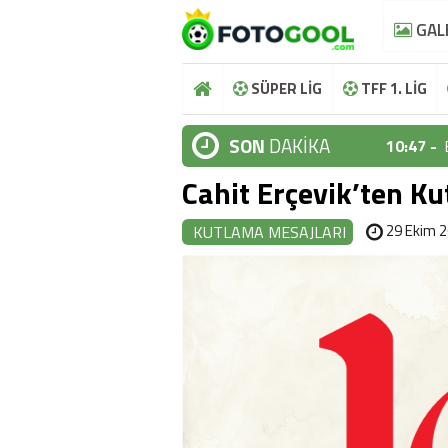
GAL
SÜPER LİG
TFF 1. LİG
SON
DAKİKA
10:47 -
Cahit Erçevik’ten K
10:44 -
10:37 -
29 Ekim 2
KUTLAMA MESAJLARI
10:36 -
10:48 -
10:47 -
10:44 -
10:37 -