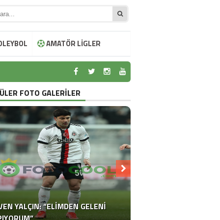
OLEYBOL
AMATÖR LİGLER
I
ÜLER FOTO GALERİLER
I
VEN YALÇIN: “ELIMDEN GELENI
RDAR TATLI’YI, MHK BAŞKANI YAPAN
EDERASYON GÖRE; “HAİN VE PİSLİK”
BRONCKHORST’TAN “HEPIMIZ ÇOK
DEMIR ÜMRANIYESPOR’LA NIKAH
SERGEN YALÇIN: ‘OYUNCULARIMI
SILIVRISPOR’UN HAZIRLIK MAÇI
PIYORUM”
“BİR DÖNEM DÜŞÜNÜYORUM”
MUHTEŞEM TÖREN 12 IMZA
BELHANDA KANGREN OLDU.
RIDVAN DİLMEN’DİR.
TEBRIK EDIYORUM’
YARIDA KALDI
ÜZGÜNÜZ”
TAZELEDI.
OLDUM.”