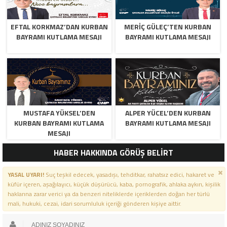
EFTAL KORKMAZ’DAN KURBAN
MERİÇ GÜLEÇ’TEN KURBAN
BAYRAMI KUTLAMA MESAJI
BAYRAMI KUTLAMA MESAJI
MUSTAFA YÜKSEL’DEN
ALPER YÜCEL’DEN KURBAN
KURBAN BAYRAMI KUTLAMA
BAYRAMI KUTLAMA MESAJI
MESAJI
HABER HAKKINDA GÖRÜŞ BELİRT
YASAL UYARI!
Suç teşkil edecek, yasadışı, tehditkar, rahatsız edici, hakaret ve
küfür içeren, aşağılayıcı, küçük düşürücü, kaba, pornografik, ahlaka aykırı, kişilik
haklarına zarar verici ya da benzeri niteliklerde içeriklerden doğan her türlü
mali, hukuki, cezai, idari sorumluluk içeriği gönderen kişiye aittir.