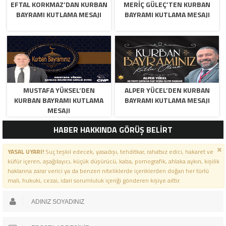
EFTAL KORKMAZ’DAN KURBAN
MERİÇ GÜLEÇ’TEN KURBAN
BAYRAMI KUTLAMA MESAJI
BAYRAMI KUTLAMA MESAJI
MUSTAFA YÜKSEL’DEN
ALPER YÜCEL’DEN KURBAN
KURBAN BAYRAMI KUTLAMA
BAYRAMI KUTLAMA MESAJI
MESAJI
HABER HAKKINDA GÖRÜŞ BELİRT
YASAL UYARI!
Suç teşkil edecek, yasadışı, tehditkar, rahatsız edici, hakaret ve
küfür içeren, aşağılayıcı, küçük düşürücü, kaba, pornografik, ahlaka aykırı, kişilik
haklarına zarar verici ya da benzeri niteliklerde içeriklerden doğan her türlü
mali, hukuki, cezai, idari sorumluluk içeriği gönderen kişiye aittir.