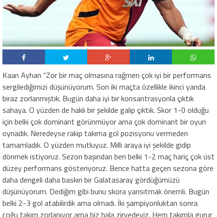
Kaan Ayhan “Zor bir maç olmasına rağmen çok iyi bir performans
sergilediğimizi düşünüyorum. Son iki maçta özellikle ikinci yarıda
biraz zorlanmıştık. Bugün daha iyi bir konsantrasyonla çıktık
sahaya. O yüzden de haklı bir şekilde galip çıktık. Skor 1-0 olduğu
için belki çok dominant görünmüyor ama çok dominant bir oyun
oynadık. Neredeyse rakip takıma gol pozisyonu vermeden
tamamladık. O yüzden mutluyuz. Milli araya iyi şekilde gidip
dönmek istiyoruz. Sezon başından beri belki 1-2 maç hariç çok üst
düzey performans gösteriyoruz. Bence hatta geçen sezona göre
daha dengeli daha baskın bir Galatasaray gördüğümüzü
düşünüyorum. Dediğim gibi bunu skora yansıtmak önemli. Bugün
belki 2-3 gol atabilirdik ama olmadı. İki şampiyonluktan sonra
çoğu takım zorlanıyor ama biz hala zirvedeyiz. Hem takımla gurur