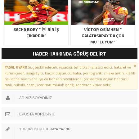
SACHA BOEY “ İYI BIR IŞ
VICTOR OSIMHEN “
ÇIKARDIK”
GALATASARAY’DA ÇOK
MUTLUYUM”
HABER HAKKINDA GÖRÜŞ BELİRT
YASAL UYARI!
Suç teşkil edecek, yasadışı, tehditkar, rahatsız edici, hakaret ve
küfür içeren, aşağılayıcı, küçük düşürücü, kaba, pornografik, ahlaka aykırı, kişilik
haklarına zarar verici ya da benzeri niteliklerde içeriklerden doğan her türlü
mali, hukuki, cezai, idari sorumluluk içeriği gönderen kişiye aittir.