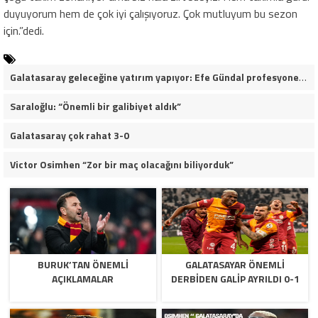
duyuyorum hem de çok iyi çalışıyoruz. Çok mutluyum bu sezon
için.”dedi.
Galatasaray geleceğine yatırım yapıyor: Efe Gündal profesyonel sözleşmeye çok yakın
Saraloğlu: “Önemli bir galibiyet aldık”
Galatasaray çok rahat 3-0
Victor Osimhen “Zor bir maç olacağını biliyorduk”
BURUK’TAN ÖNEMLI
GALATASAYAR ÖNEMLI
AÇIKLAMALAR
DERBIDEN GALIP AYRILDI 0-1